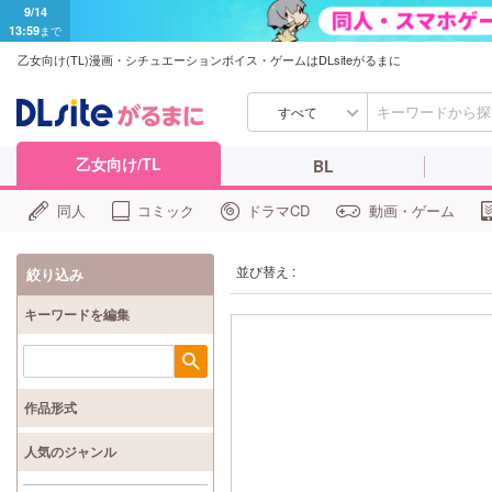
9/14
13:59
まで
乙女向け(TL)漫画・シチュエーションボイス・ゲームはDLsiteがるまに
すべて
乙女向け/TL
BL
同人
コミック
ドラマCD
動画・ゲーム
並び替え :
絞り込み
キーワードを編集
検索
作品形式
人気のジャンル