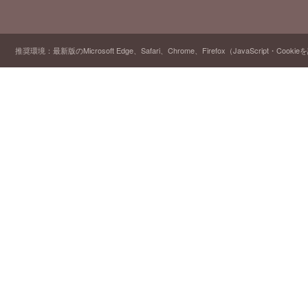
推奨環境：最新版のMicrosoft Edge、Safari、Chrome、Firefox（JavaScript・Cooki