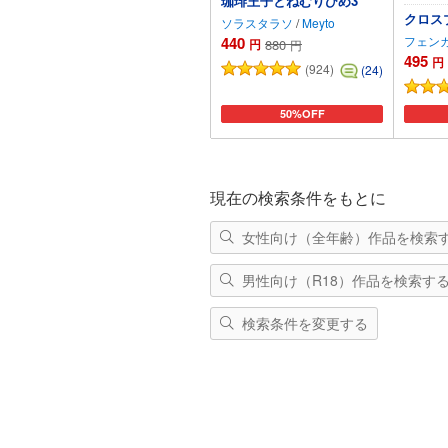
珈琲王子とねむりひめ3
クロス
ソラスタラソ
/
Meyto
440
フェン
円
880
円
495
円
(924)
(24)
50%OFF
カートに追加
現在の検索条件をもとに
女性向け（全年齢）作品を検索
男性向け（R18）作品を検索す
検索条件を変更する