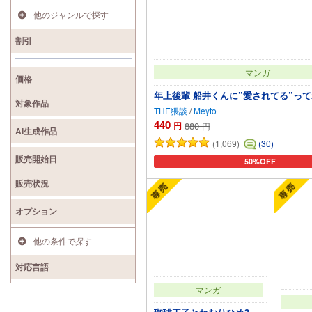
他のジャンルで探す
割引
マンガ
価格
年上後輩 船井くんに”愛されてる”っ
対象作品
THE猥談
/
Meyto
440
円
880
円
AI生成作品
(1,069)
(30)
販売開始日
50%OFF
カートに追加
販売状況
オプション
他の条件で探す
対応言語
マンガ