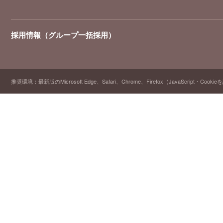
採用情報（グループ一括採用）
推奨環境：最新版のMicrosoft Edge、Safari、Chrome、Firefox（JavaScript・Cooki