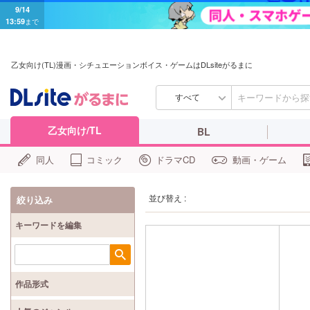
9/14
13:59
まで
乙女向け(TL)漫画・シチュエーションボイス・ゲームはDLsiteがるまに
すべて
乙女向け/TL
BL
同人
コミック
ドラマCD
動画・ゲーム
並び替え :
絞り込み
キーワードを編集
検索
作品形式