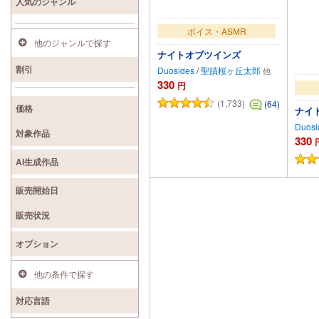
人気のジャンル
ボイス・ASMR
他のジャンルで探す
ナイトオブツインズ
割引
Duosides
/
聖蹟桜ヶ丘太郎
330
円
(1,733)
(64)
価格
ナイト
Duosi
対象作品
330
AI生成作品
カートに追加
販売開始日
販売状況
オプション
他の条件で探す
対応言語