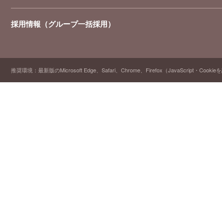
採用情報（グループ一括採用）
推奨環境：最新版のMicrosoft Edge、Safari、Chrome、Firefox（JavaScript・Cooki