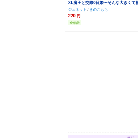
XL魔王と交際0日婚〜そんな大きくて
ジュネット
/
きのこもち
220
円
全年齢
カートに
単話