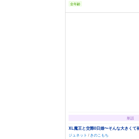
全年齢
カートに
単話
XL魔王と交際0日婚〜そんな大きくて禍
ジュネット
/
きのこもち