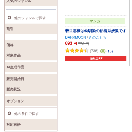
人気のジャンル
他のジャンルで探す
マンガ
割引
若旦那様は幼馴染の粘着系妖狐です
DARKMOON
/
きのこもち
693
円
770
円
価格
(738)
(15)
対象作品
10%OFF
カートに追加
AI生成作品
販売開始日
販売状況
オプション
他の条件で探す
対応言語