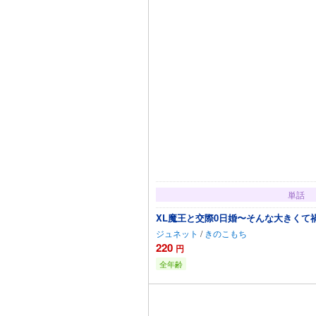
単話
XL魔王と交際0日婚〜そんな大きくて禍
ジュネット
/
きのこもち
220
円
全年齢
カートに