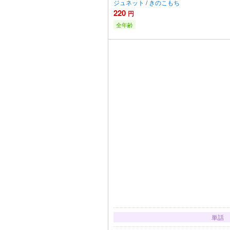
ジュネット
/
きのこもち
220
円
全年齢
カートに
単話