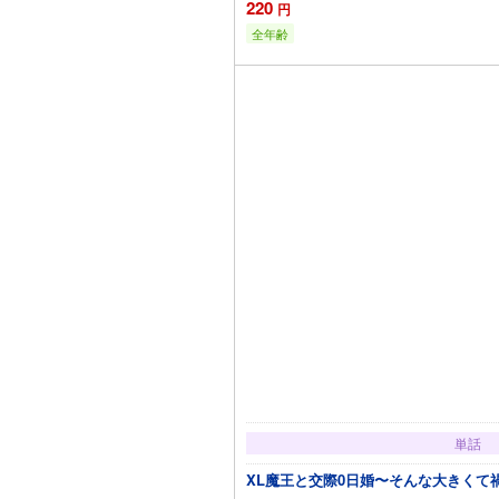
220
円
全年齢
カートに
単話
XL魔王と交際0日婚〜そんな大きくて禍