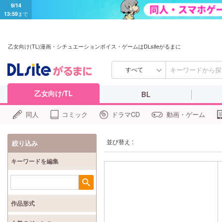
9/14
13:59
まで
乙女向け(TL)漫画・シチュエーションボイス・ゲームはDLsiteがるまに
すべて
乙女向け/TL
BL
同人
コミック
ドラマCD
動画・ゲーム
並び替え :
絞り込み
キーワードを編集
検索
作品形式