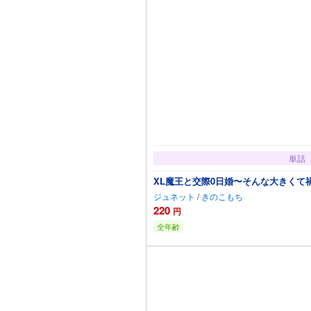
単話
XL魔王と交際0日婚〜そんな大きくて
ジュネット
/
きのこもち
220
円
全年齢
カートに