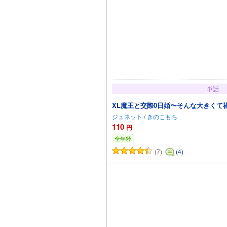
単話
XL魔王と交際0日婚〜そんな大きくて禍
ジュネット
/
きのこもち
110
円
全年齢
(7)
(4)
カートに