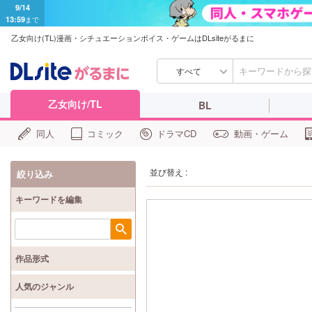
9/14
13:59
まで
乙女向け(TL)漫画・シチュエーションボイス・ゲームはDLsiteがるまに
すべて
乙女向け/TL
BL
同人
コミック
ドラマCD
動画・ゲーム
並び替え :
絞り込み
キーワードを編集
検索
作品形式
人気のジャンル