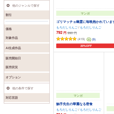
他のジャンルで探す
マンガ
割引
ゴリマッチョ幽霊に毎晩抱かれていま
もろだしりんご
/
もろだしりんご
価格
792
円
990
円
対象作品
(419)
(9)
20%OFF
カートに追加
AI生成作品
販売開始日
販売状況
オプション
他の条件で探す
マンガ
対応言語
触手先生の華麗なる密食
もろだしりんご
/
もろだしりんご