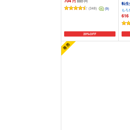
704
円
880
円
転生
(348)
(9)
もろ
616
20%OFF
カートに追加