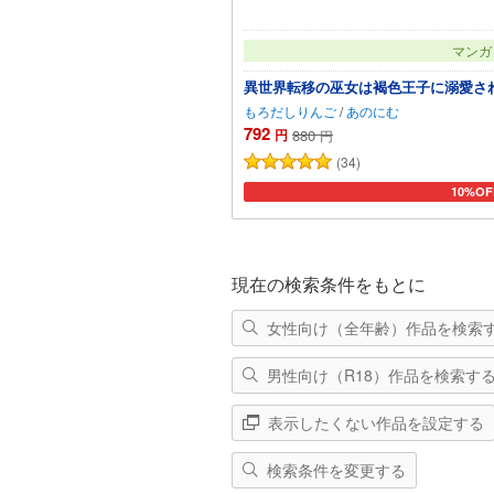
マンガ
異世界転移の巫女は褐色王子に溺愛さ
もろだしりんご
/
あのにむ
792
円
880
円
(34)
10%OF
カートに
現在の検索条件をもとに
女性向け（全年齢）作品を検索
男性向け（R18）作品を検索す
表示したくない作品を設定する
検索条件を変更する