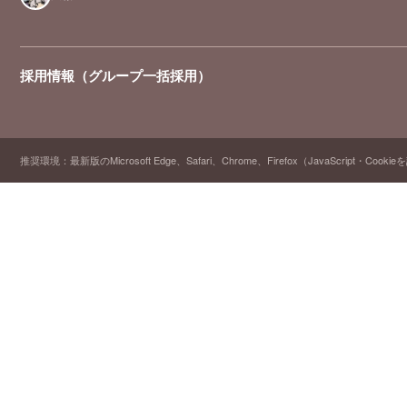
採用情報（グループ一括採用）
推奨環境：最新版のMicrosoft Edge、Safari、Chrome、Firefox（JavaScript・Cooki