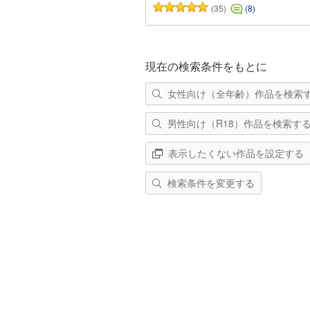
(35)
(8)
現在の検索条件をもとに
女性向け（全年齢）作品を検索
男性向け（R18）作品を検索す
表示したくない作品を設定する
検索条件を変更する