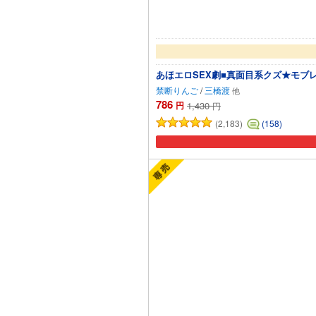
あほエロSEX劇■真面目系クズ★モブ
禁断りんご
/
三橋渡
786
円
1,430
円
(2,183)
(158)