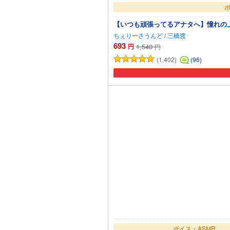
ボ
【いつも頑張ってるアナタへ】憧れの
ちぇりーさうんど
/
三橋渡
693
円
1,540
円
(1,402)
(96)
ボイス・ASMR