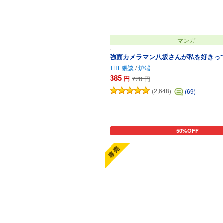
マンガ
強面カメラマン八坂さんが私を好きって
THE猥談
/
炉端
385
円
770
円
(2,648)
(69)
50%OFF
カートに追加