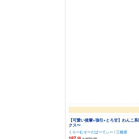
【可愛い後輩×強引×とろ甘】わんこ
クス〜
くりーむそーだぱーてぃー
/
三橋渡
187
円
1,870
円