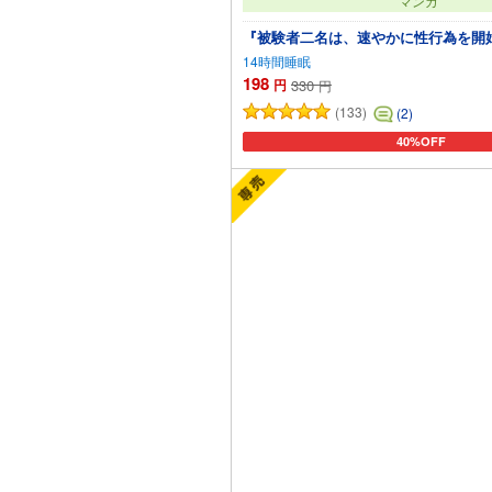
マンガ
『被験者二名は、速やかに性行為を開
14時間睡眠
198
円
330
円
(133)
(2)
40%OFF
カートに追加