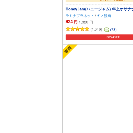
Honey jam(ハニージャム) 年上オ
ラミナプラネット
/
冬ノ熊肉
924
円
1,320
円
(1,646)
(73)
30%OFF
カートに追加