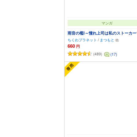
マンガ
雨音の檻I～憧れ上司は私のストーカー
ちくわプラネット
/
まつもと
660
円
(489)
(17)
カートに追加