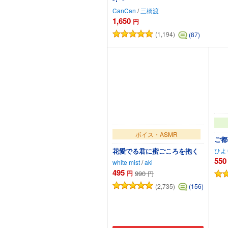
CanCan
/
三橋渡
1,650
円
(1,194)
(87)
ボイス・ASMR
ご都
ひよ
花愛でる君に蜜ごころを抱く
550
white mist
/
aki
495
円
990
円
(2,735)
(156)