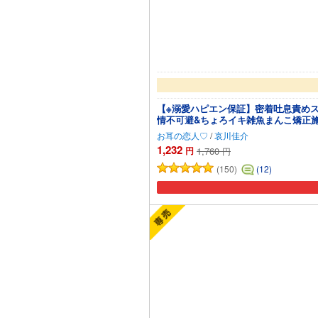
【※溺愛ハピエン保証】密着吐息責め
情不可避&ちょろイキ雑魚まんこ矯正
お耳の恋人♡
/
哀川佳介
1,232
円
1,760
円
(150)
(12)