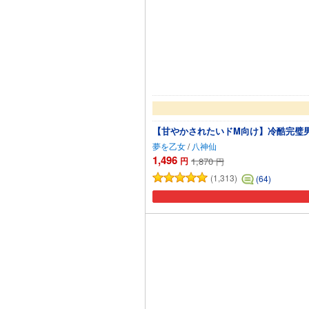
【甘やかされたいドM向け】冷酷完璧
夢を乙女
/
八神仙
1,496
円
1,870
円
(1,313)
(64)