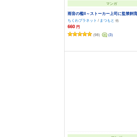
マンガ
雨音の檻II～ストーカー上司に監禁飼
ちくわプラネット
/
まつもと
660
円
(98)
(3)
カートに追加