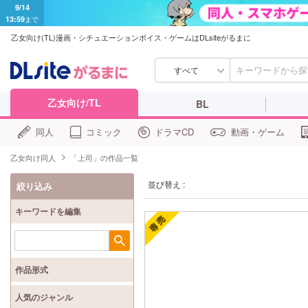
9/14
13:59
まで
乙女向け(TL)漫画・シチュエーションボイス・ゲームはDLsiteがるまに
すべて
乙女向け/TL
BL
同人
コミック
ドラマCD
動画・ゲーム
乙女向け同人
「上司」の作品一覧
並び替え :
絞り込み
キーワードを編集
検索
作品形式
人気のジャンル