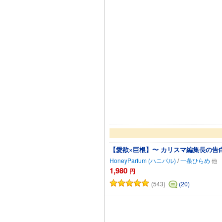
HoneyParfum (ハニパル)
/
一条ひらめ
1,980
円
(543)
(20)