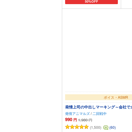
50%OFF
カートに追加
ボイス・ASMR
発情上司の中出しマーキング～会社で
発情アニマルズ
/
二回戦中
990
円
1,980
円
(1,500)
(60)