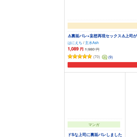
⚠️裏垢バレ×妄想再現セックス⚠️上
はにえち
/
主水Ash
1,089
円
1,980
円
(70)
(9)
マンガ
ドSな上司に裏垢バレしました