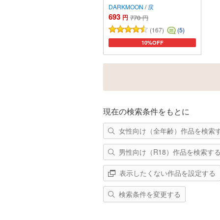
DARKMOON
/
戻
693
円
770
円
(167)
(5)
10%OFF
カートに追加
現在の検索条件をもとに
女性向け（全年齢）作品を検索
男性向け（R18）作品を検索す
表示したくない作品を設定する
検索条件を変更する