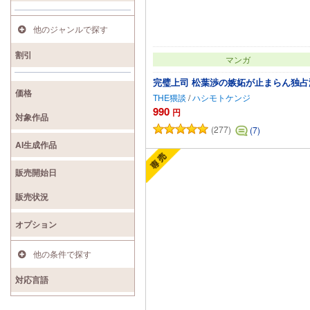
他のジャンルで探す
割引
マンガ
完璧上司 松葉渉の嫉妬が止まらん独占
価格
THE猥談
/
ハシモトケンジ
990
円
対象作品
(277)
(7)
カートに追加
AI生成作品
販売開始日
販売状況
オプション
他の条件で探す
対応言語