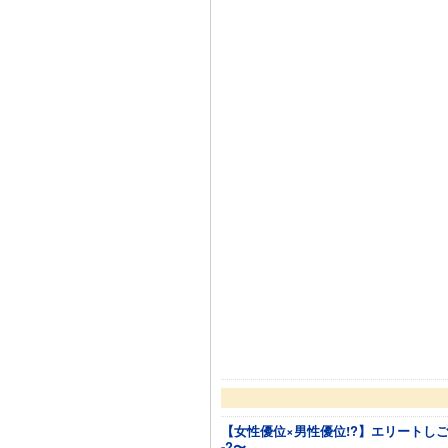
【女性優位×男性優位!?】エリートし
-?〜