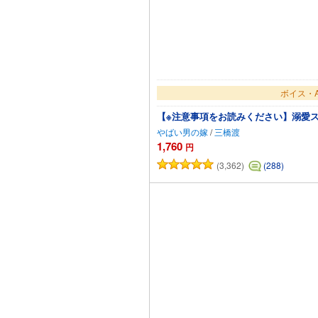
ボイス・A
【※注意事項をお読みください】溺愛
やばい男の嫁
/
三橋渡
1,760
円
(3,362)
(288)
カート