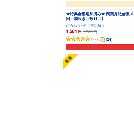
★特典全部追加済み★ 関西弁絶倫激メ
回・潮吹き回数11回】
めろんちゃむ
/
主水Ash
1,584
円
1,760
円
(97)
(24)