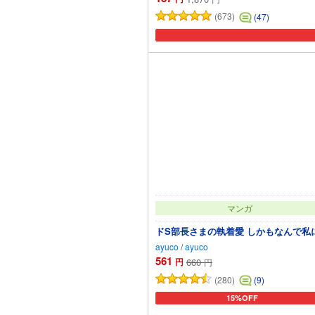
(673)
(47)
マンガ
ドS部長さまの執着愛 しかもなんで私に
ayuco
/
ayuco
561
円
660
円
(280)
(9)
15%OFF
カートに追加