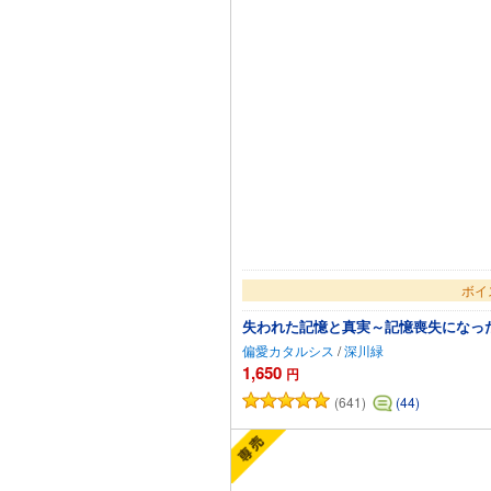
ボイ
失われた記憶と真実～記憶喪失になっ
偏愛カタルシス
/
深川緑
1,650
円
(641)
(44)
カ