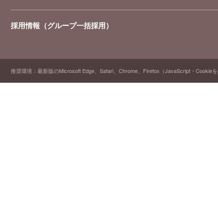
採用情報（グループ一括採用）
推奨環境：最新版のMicrosoft Edge、Safari、Chrome、Firefox（JavaScript・Cooki