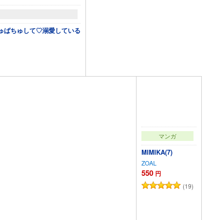
ゅばちゅして♡溺愛している
マンガ
MIMIKA(7)
ZOAL
550
円
(19)