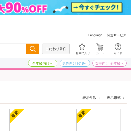
関連サービス
Language
こだわり条件
検索
お気に入り
カート
ガイド
全年齢向けへ
男性向け R18へ
女性向け 全年齢へ
表示件数 ：
表示形式 ：