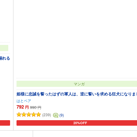
溺れる
マンガ
姫様に忠誠を誓ったはずの軍人は、逆に誓いを求める狂犬になりま
はとペア
792
円
990
円
(239)
(9)
20%OFF
カートに追加