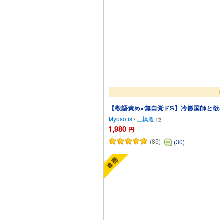
【敬語責め×無自覚ドS】冷徹国師と
Myosotis
/
三橋渡
1,980
円
(85)
(30)