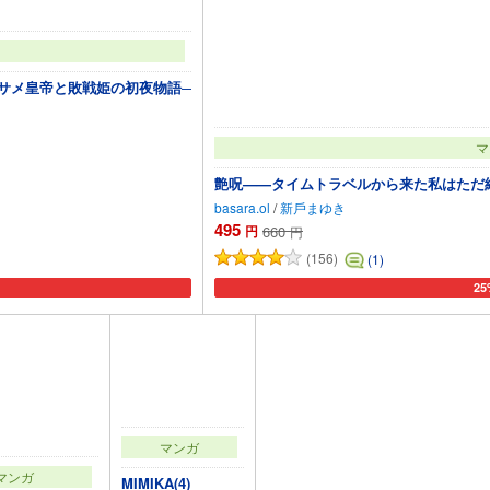
─サメ皇帝と敗戦姫の初夜物語─
マ
艶呪——タイムトラベルから来た私はただ純
basara.ol
/
新戶まゆき
495
円
660
円
(156)
(1)
25
追加
カー
マンガ
マンガ
MIMIKA(4)