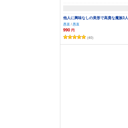
他人に興味なしの美形で高貴な魔族3
愚直
/
愚直
990
円
(40)