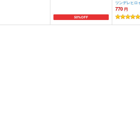
ツンデレヒロ
770
円
50%OFF
加
カートに追加