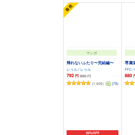
マンガ
帰れないふたり〜完結編〜
専属
レゥル
/
レゥル
FFC
/
792
880
円
990
円
(1,406)
(70)
20%OFF
カートに追加