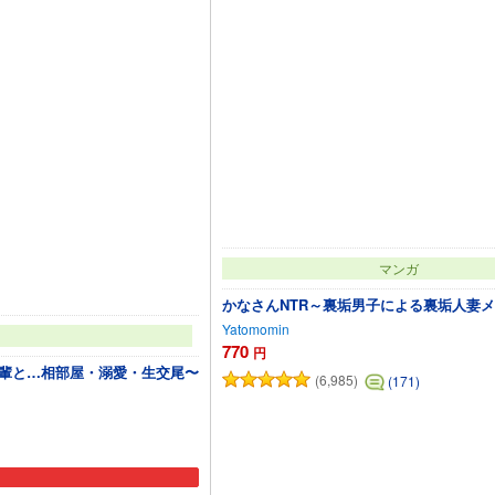
マンガ
かなさんNTR～裏垢男子による裏垢人妻
Yatomomin
770
円
先輩と…相部屋・溺愛・生交尾〜
(6,985)
(171)
追加
カートに追加