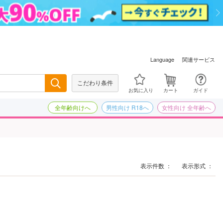
関連サービス
Language
こだわり条件
検索
お気に入り
カート
ガイド
全年齢向けへ
男性向け R18へ
女性向け 全年齢へ
表示件数 ：
表示形式 ：