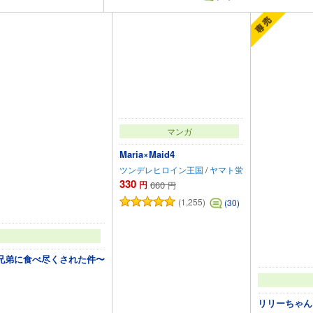
マンガ
Maria×Maid4
ツンデレヒロイン王国
/
ヤマト蛍
330
円
660
円
(1,255)
(30)
兄弟に食べ尽くされた件〜
リリーちゃん