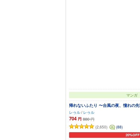
マンガ
帰れないふたり 〜台風の夜、憧れの
レゥル
/
レゥル
704
円
880
円
(2,650)
(88)
20%OFF
カートに