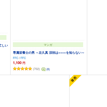
マンガ
忙しい
専属栄養士の男 ～左久真 涼祢は××××を知らない～
FFC
/
FFC
1,100
円
(702)
(8)
カートに追加