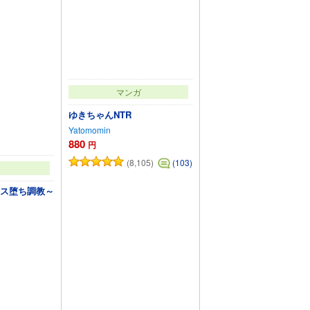
マンガ
ゆきちゃんNTR
Yatomomin
880
円
(8,105)
(103)
メス堕ち調教～
カートに追加