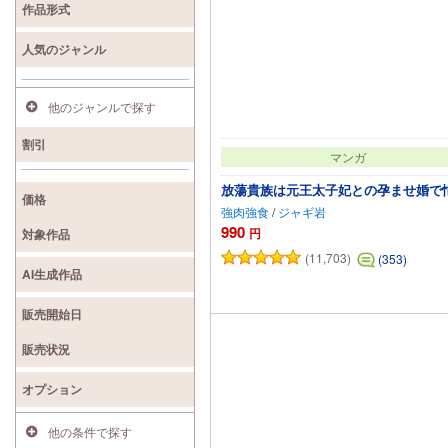
作品形式
人気のジャンル
他のジャンルで探す
割引
マンガ
放蕩貴族は元王太子妃との孕ませ婚で
価格
強肉強食
/
ジャギ岩
990
円
対象作品
(11,703)
(353)
AI生成作品
カートに追加
販売開始日
販売状況
オプション
他の条件で探す