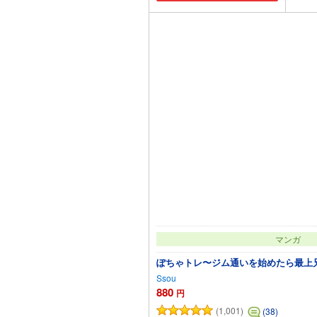
マンガ
ぽちゃトレ〜ジム通いを始めたら最上
Ssou
880
円
(1,001)
(38)