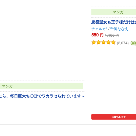
マンガ
悪役聖女も王子様だけは
チェルカ*
/
千岡ななえ
550
円
1,100
円
(2,074)
マンガ
たら、毎日巨大ち〇ぽでワカラセられています～
50%OFF
カートに追加
カートに追加