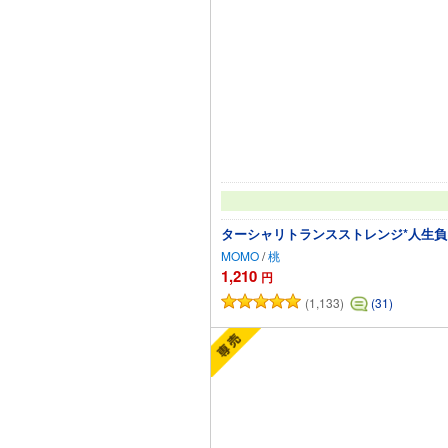
ターシャリトランスストレンジ*人生負
MOMO
/
桃
1,210
円
(1,133)
(31)