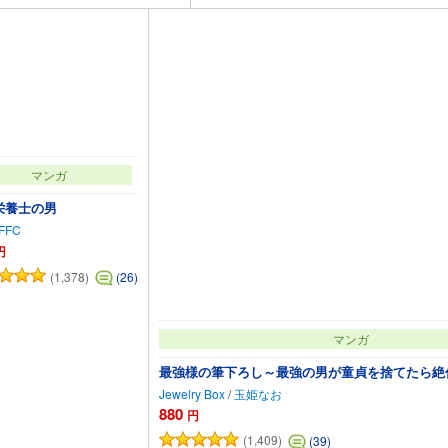
マンガ
栄養士の男
FFC
円
(1,378)
(26)
マンガ
最強様の筆下ろし～最強の男が童貞を捨てたら絶
Jewelry Box
/
玉姫なお
880
円
(1,409)
(39)
カートに追加
カートに追加