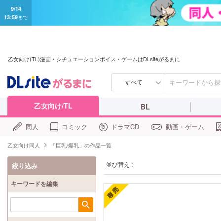
9/14
13:59
まで
乙女向け(TL)漫画・シチュエーションボイス・ゲームはDLsiteがるまに
すべて
乙女向け/TL
BL
同人
コミック
ドラマCD
動画・ゲーム
乙女向け同人
「巨乳/爆乳」の作品一覧
並び替え :
絞り込み
キーワードを編集
検索