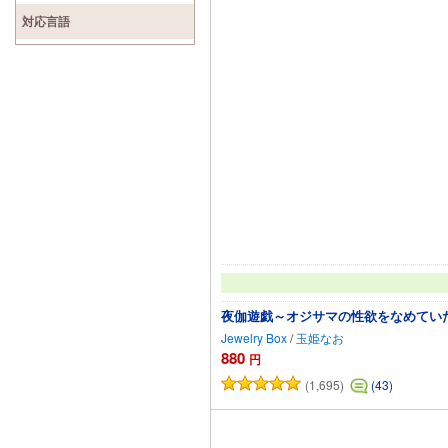
対応言語
夜伽遊戯～オジサマの性欲をなめてい
Jewelry Box
/
玉姫なお
880
円
(1,695)
(43)