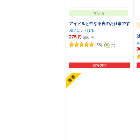
マンガ
アイドルと性なる夜のお仕事です
和ノ音
/
さはる。
275
円
550
円
wh
(55)
(1)
9
50%OFF
カートに追加