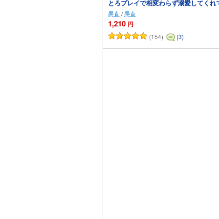
とろプレイで相変わらず溺愛してくれ
愚直
/
愚直
1,210
円
(154)
(3)