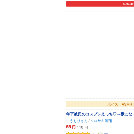
50%OF
カート
ボイス・ASMR
年下彼氏のコスプレえっち♡～獣にな
こうもりさん
/
クロサキ湊翔
55
円
110
円