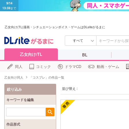
9/14
13:59
まで
乙女向け(TL)漫画・シチュエーションボイス・ゲームはDLsiteがるまに
すべて
乙女向け/TL
BL
同人
コミック
ドラマCD
動画・ゲーム
乙女向け同人
「コスプレ」の作品一覧
並び替え :
絞り込み
キーワードを編集
検索
作品形式