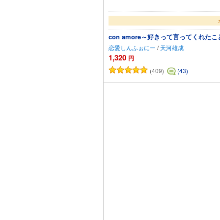
con amore～好きって言ってくれ
恋愛しんふぉにー
/
天河雄成
1,320
円
(409)
(43)