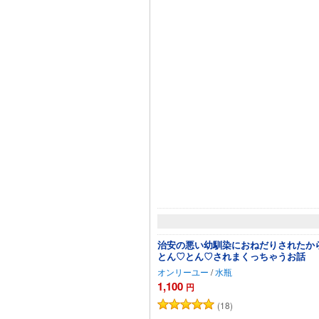
治安の悪い幼馴染におねだりされたか
とん♡とん♡されまくっちゃうお話
オンリーユー
/
水瓶
1,100
円
(18)