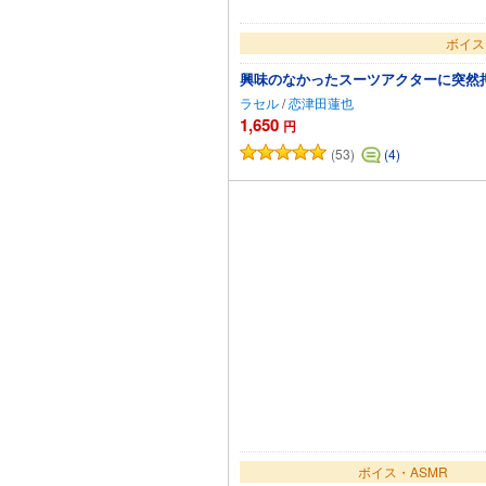
ボイス
興味のなかったスーツアクターに突然
ラセル
/
恋津田蓮也
1,650
円
(53)
(4)
カー
ボイス・ASMR