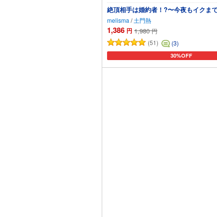
絶頂相手は婚約者！?〜今夜もイクま
melisma
/
土門熱
1,386
円
1,980
円
(51)
(3)
30%OFF
カートに追加