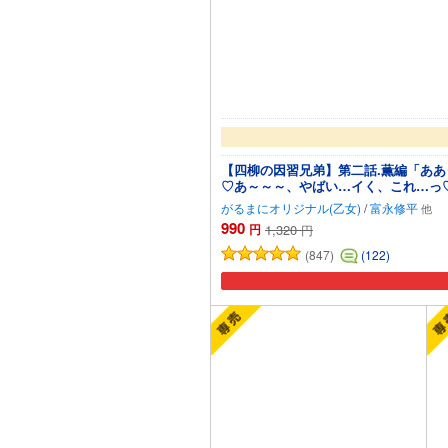
【四柳の因習兄弟】第二話.薫編「あ
♡あ～～～、やばい…イく、これ…っ
がるまにオリジナル(乙女)
/
富永修平
990
円
1,320
円
(847)
(122)