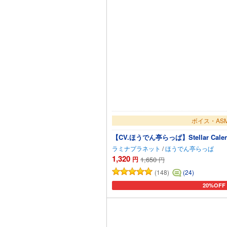
ボイス・AS
【CV.ほうでん亭らっぱ】Stellar Calen
ラミナプラネット
/
ほうでん亭らっぱ
1,320
円
1,650
円
(148)
(24)
20%OFF
カートに