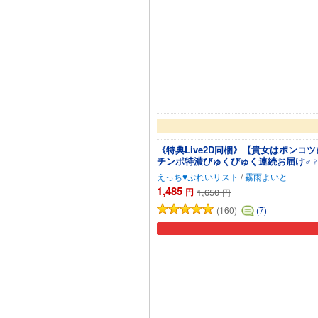
《特典Live2D同梱》【貴女はポン
チンポ特濃びゅくびゅく連続お届け♂
えっち♥ぷれいリスト
/
霧雨よいと
1,485
円
1,650
円
(160)
(7)