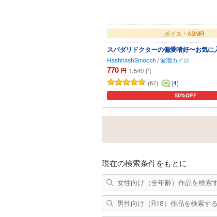
ボイス・ASMR
スパダリドクターの偏愛嗜好〜お気に
HashhashSmooch
/
波瑠カイロ
770
円
1,540
円
(67)
(4)
50%OFF
カートに追加
現在の検索条件をもとに
女性向け（全年齢）作品を検索
男性向け（R18）作品を検索す