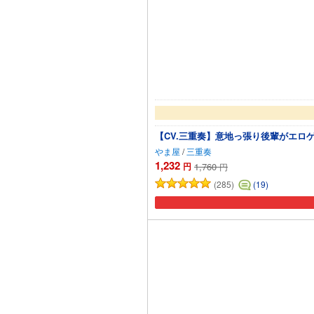
【CV.三重奏】意地っ張り後輩がエロ
やま屋
/
三重奏
1,232
円
1,760
円
(285)
(19)