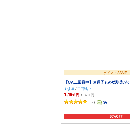
ボイス・ASMR
【CV.二回戦中】お調子もの幼馴染が
やま屋
/
二回戦中
1,496
円
1,870
円
(37)
(9)
20%OFF
カートに追加