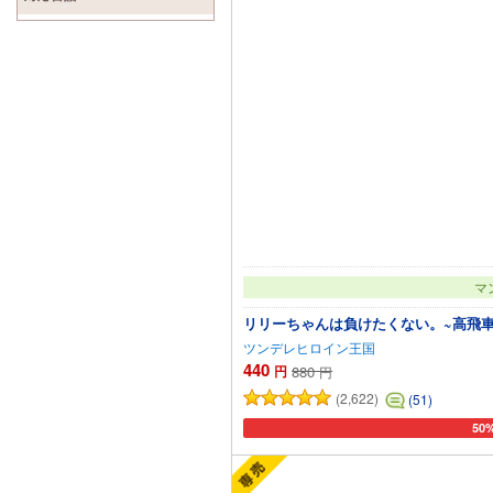
マ
リリーちゃんは負けたくない。~高飛車
ツンデレヒロイン王国
440
円
880
円
(2,622)
(51)
50
カー