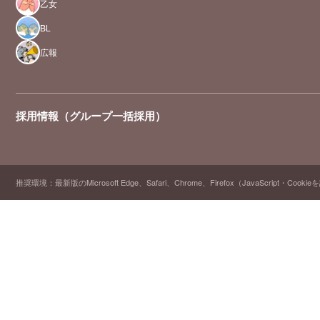
乙女
BL
広報
採用情報（グループ一括採用）
推奨環境：最新版のMicrosoft Edge、Safari、Chrome、Firefox（JavaScript・Cooki