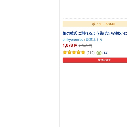
ボイス・ASMR
娘の彼氏に別れるよう告げたら性奴○
pinkypromise
/
刺草ネトル
1,078
円
1,540
円
(219)
(14)
30%OFF
カートに追加