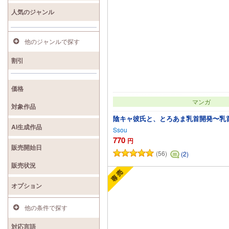
人気のジャンル
他のジャンルで探す
割引
価格
マンガ
対象作品
陰キャ彼氏と、とろあま乳首開発〜乳
AI生成作品
Ssou
770
円
販売開始日
(56)
(2)
カートに追加
販売状況
オプション
他の条件で探す
対応言語