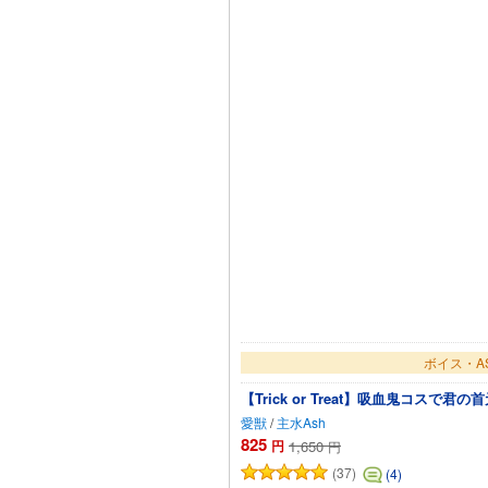
ボイス・A
【Trick or Treat】吸血鬼コスで君
愛獣
/
主水Ash
825
円
1,650
円
(37)
(4)