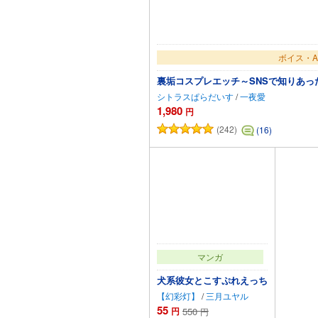
ボイス・A
裏垢コスプレエッチ～SNSで知りあ
シトラスぱらだいす
/
一夜愛
1,980
円
(242)
(16)
カート
マンガ
犬系彼女とこすぷれえっち
【幻彩灯】
/
三月ユヤル
55
円
550
円