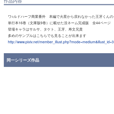
作品内容
ワ○ルドハーフ商業番外 本編で火星から戻れなかった王牙くんの
単行本16巻（文庫版9巻）に載せた没ネーム完成版 全44ページ
登場キャラはサルサ、タケト、王牙、寿文兄貴
多めのサンプルはこちらでも見ることが出来ます
http://www.pixiv.net/member_illust.php?mode=medium&illust_id
同一シリーズ作品