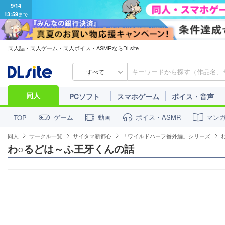
同人誌・同人ゲーム・同人ボイス・ASMRならDLsite
すべて
同人
PCソフト
スマホゲーム
ボイス・音声
ゲーム
動画
ボイス・ASMR
マン
TOP
同人
サークル一覧
サイタマ新都心
「ワイルドハーフ番外編」シリーズ
わ○るどは～ふ王牙くんの話