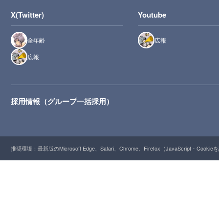
X(Twitter)
Youtube
全年齢
広報
広報
採用情報（グループ一括採用）
推奨環境：最新版のMicrosoft Edge、Safari、Chrome、Firefox（JavaScript・Cooki