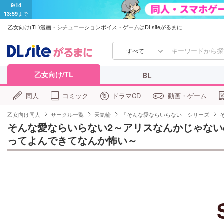
9/14
13:59
まで
乙女向け(TL)漫画・シチュエーションボイス・ゲームはDLsiteがるまに
すべて
乙女向け/TL
BL
同人
コミック
ドラマCD
動画・ゲーム
乙女向け同人
サークル一覧
天気輪
「そんな愛ならいらない」シリーズ
そんな愛ならいらない2～アリスなんかじゃな
ってよんできてなんか怖い～