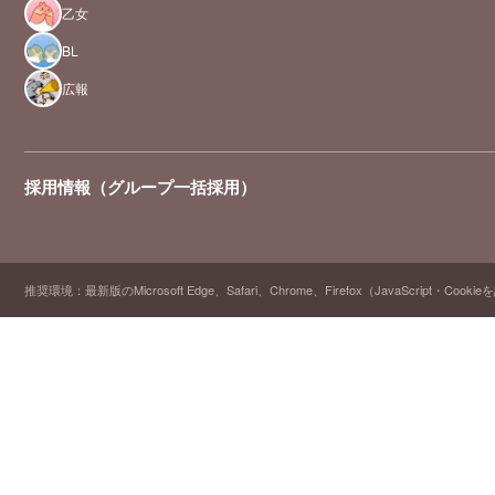
乙女
BL
広報
採用情報（グループ一括採用）
推奨環境：最新版のMicrosoft Edge、Safari、Chrome、Firefox（JavaScript・Cooki