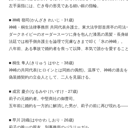
左手薬指には、亡き母の形見である細い銀の指輪。
■ 神崎 嶺司(かんざき れいじ・31歳)
神崎・桐生法律事務所 共同代表弁護士。東大法学部首席卒の司法
ダークネイビーのオーダースーツに身を包んだ漆黒の黒髪・長身
法廷では相手側弁護士を論理で完膚なきまで叩く「氷の神崎」。
八年前、ある事故で婚約者を喪って以降、本気で誰かを愛するこ
■ 桐生 隼人(きりゅう はやと・38歳)
神崎の共同代表(ヒロインとは同姓の偶然)。温厚で、神崎の過去
偽装婚契約の立会人として、二人を見届ける。
■ 成宮 慶介(なるみや けいすけ・27歳)
莉子の元婚約者。中堅商社の御曹司。
五年前に婚約を一方的に解消した男が、莉子の前に再び現れる―
■ 早川 詩織(はやかわ しおり・26歳)
莉子の唯一の親友。別事務所のパラリーガル。