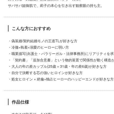
サバサバ姐御肌で、莉子の本心を引き出す観察眼の持ち主。
こんな方におすすめ
・偽装婚/契約結婚モノの王道TLが好きな方
・冷徹×執着×溺愛のヒーローに弱い方
・職業描写(弁護士・パラリーガル・法律事務所)にリアリティを
・「契約書」「追加合意書」という物的装置で関係性が動く構造
・大人の年の差カップル(25歳 × 31歳・年の差6歳)が好きな方
・自分で決断する芯の強いヒロインが好きな方
・処女ヒロイン × 絶倫×独占ヒーローのハッピーエンドが好きな方
作品仕様