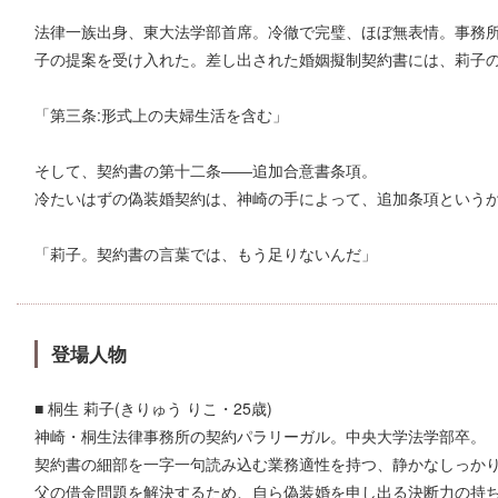
法律一族出身、東大法学部首席。冷徹で完璧、ほぼ無表情。事務
子の提案を受け入れた。差し出された婚姻擬制契約書には、莉子
「第三条:形式上の夫婦生活を含む」
そして、契約書の第十二条――追加合意書条項。
冷たいはずの偽装婚契約は、神崎の手によって、追加条項という
「莉子。契約書の言葉では、もう足りないんだ」
登場人物
■ 桐生 莉子(きりゅう りこ・25歳)
神崎・桐生法律事務所の契約パラリーガル。中央大学法学部卒。
契約書の細部を一字一句読み込む業務適性を持つ、静かなしっか
父の借金問題を解決するため、自ら偽装婚を申し出る決断力の持