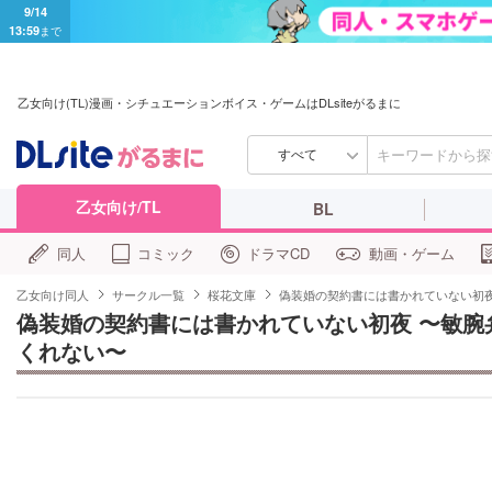
9/14
13:59
まで
乙女向け(TL)漫画・シチュエーションボイス・ゲームはDLsiteがるまに
すべて
乙女向け/TL
BL
同人
コミック
ドラマCD
動画・ゲーム
乙女向け同人
サークル一覧
桜花文庫
偽装婚の契約書には書かれていない初
偽装婚の契約書には書かれていない初夜 〜敏腕
くれない〜