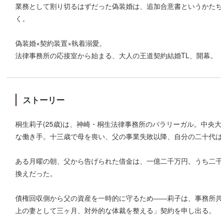
業務として割り切るはずだった偽装婚は、追加合意書というかた
く。
偽装婚×契約装置×執着溺愛。
法律事務所の応接室から始まる、大人の王道契約結婚TL、開幕。
ストーリー
桐生莉子(25歳)は、神崎・桐生法律事務所のパラリーガル。中央
な働き手。十三歳で母を喪い、父の事業失敗以降、自分の二十代
ある月曜の朝、父から告げられた借金は、一億二千万円。うち二
換えだった。
債権回収側から父の資産を一時的に守るため――莉子は、事務所
上の妻として三ヶ月、対外的な体裁を整える」契約を申し出る。