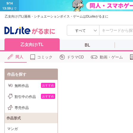
9/14
13:59
まで
乙女向け(TL)漫画・シチュエーションボイス・ゲームはDLsiteがるまに
すべて
乙女向け/TL
BL
同人
コミック
ドラマCD
動画・ゲーム
作品を探す
無料作品
おすすめ
割引中の作品
おすすめ
専売作品
作品形式
マンガ