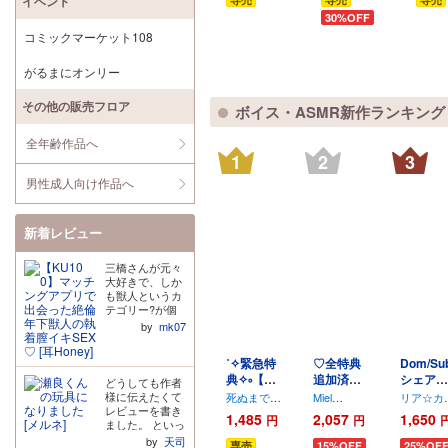
イベント
いました～
30%OFF
コミックマーケット108
がるまにオンリー
その他の販売フロア
ボイス・ASMR新作ランキング
全年齢作品へ
1
2
3
男性成人向け作品へ
新着レビュー
三橋さんが元々
大好きで、しか
も獣人というカ
テゴリー?が個
人的に好きな設
by
mk07
定で。視聴した
感じ、苦手な分
˚✧緊急特
♡全特典
Dom/Su
類ではなさそう
典✧༚【ど
追加済み
シェアハ
で、レビューの
どうしても作者
皆さんの意見も
ーせもう
♡【「か
ウスへよ
様に伝えたくて
死ぬまで一
Miel
リア☆カ
参考になりまし
俺に落ち
わいい」
うこそ 
レビューを書き
生愛されて
Douce
/
凛
レ
/
主水
1,485
2,057
1,650
円
円
たし購入を決意
ました。 といっ
ると思って
星凛
Ash
六条
てるっし
連呼のあ
支配と溺
しました。この
ても一言です
た
/
恋津田
by
天司
ょ?】小生
まあま言
愛の調教
専売
15%OFF
25%OF