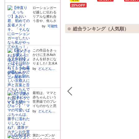
シリーズは「運
が。 このマンガ
蓮也
意気なバ
葉責め
プレイ～
命のツガイ」が
25%OFF
が好きです!エロ
ローションガー
先の後輩
♡】気怠
キーワードにな
いのにかわいい
ゼ越しに伝わる
に夜の主
げ彫り師
りますよね。そ
しかっこいいし
リアルな擦れ合
のわずかな希望
導権を握
とシてみ
で好きが積み重
う音や、焦らさ
を胸に抱き続け
られてい
たら。～
なってタワーに
れてだんだんと
by
可能性
てアプリを始め
なるくらいで
総合ランキング（人気順）
ます。
甘すぎる
甘く乱れていく
てヒロインちゃ
す。 2人の心情
って！響
あおいくんの切
んと出会う。で
考えながらニヨ
矢さん
なげな喘ぎ声が
も獣人だという
ニヨしながら読
最高でした…!余
(>_<)♡～
ことは中々話せ
ませていただき
裕のない吐息や
【ひたす
ない玄くん。切
ました。 ホント
この作品をきっ
耳元で蕩けるよ
ないおわりなの
ら愛され
に大好きです。
かけに主水Ash
うな甘い声の破
かなーとヒヤヒ
る165分
生み出してくれ
さんを好きにな
壊力が凄まじく
ヤしましたが超
てありがとうご
♡】
りました! 主水A
て、聴いている
ハッピーエンド
ざいました。語
shさんのお声が
こちらも頭がど
by
どんどんあるくよ
でめちゃくちゃ
彙力ないのは気
めちゃくちゃ関
うにかなりそう
よかったです!!
にしないでくだ
西弁が合ってい
でした。素敵な
購入して大正解
さい。
て、本当に最高
時間をありがと
でした!胸がキュ
です! ももきく
うございます!ま
ンと締め付けら
んのキャラクタ
だ聴いてない方
れるような展開
最初は、ママと
ーもすごく好き
は是非きいてく
や甘々に愛され
赤ちゃんという
です! 一見危な
ださい!!
る展開がお好き
世界線でのプレ
そうな雰囲気が
な方はぜひ!!!
イなのかなと思
ありますが、本
っていたのです
当に好きになっ
by
どんどんあるくよ
が、実は、彼氏
た人に対して
と彼女でお互い
は、すごく誠実
のそういう約束
で優しくて、相
をして、本当の
手のことを大切
ママのように演
にしている感じ
第2シーズンが
じたり、本当の
がすごく良かっ