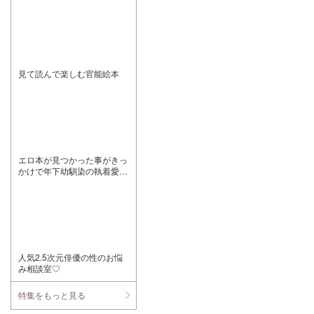
た。 今後の作品
オンさんとめち
も楽しみにして
ゃ行き慣れてる
います。
カイくん、あん
まりわちゃわち
ゃした中に自分
の居場所を感じ
られないアオイ
見て読んで楽しむ官能絵本
くんと無理なく
優しく手を引い
ておいでしてく
れるマネちゃん
とのやり取り、
何もかも嬉しす
ぎます シーズン
1の時も感じま
したがほんとに
エロ本が見つかった事がきっ
このシリーズは
かけで年下幼馴染の執着愛を
スタッフやファ
体で分からされる話
ンのお声のリア
リティがすごく
て、強いSEへの
こだわりのお陰
でストーリーに
入り込む感じが
また聴いていて
楽しいです 個人
人気2.5次元俳優の性のお悩
的にシオンさん
み相談室♡
の兄属性(妹さん
がいる)にあまり
にしっくりくる
特集をもっと見る
んですけどめち
ゃめちゃ萌えポ