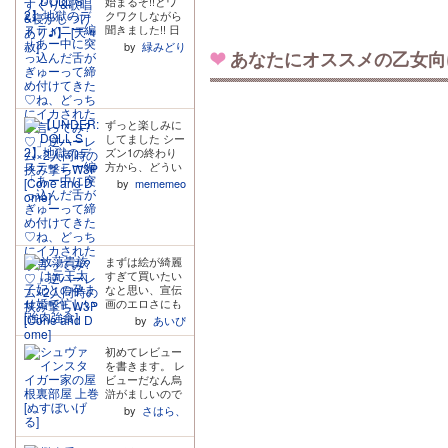
始まるぞ!!とワ
赤ちゃんのよう
たです!
クワクしながら
に演じているこ
聞きました!! 日
とにすごくびっ
常パートでは、
くりしました!オ
by
緑みどり
あなたにオススメの乙女向
UNDER:DOLL
ムツ替えの音
メンバーと一人
や、着替えの時
ずつ会話するシ
のロンパースの
ーンがあり、第
ボタンを外す音
1シーズンから
なども入ってい
ずっと楽しみに
関係性が少し進
るのがリアル
してました シー
んでいるのが伝
で、少し狂愛の
ズン1の終わり
わってきて嬉し
ようなものも感
方から、どうい
かったです。 ま
じました。 主水
う風に展開され
た、えっちなシ
by
mememeo
Ashさんのママ
ていくんだろう
ーンでは、相変
声が聴けるのは
というワクワク
わらずメンバー
最高でした!
を胸に拝聴させ
みんなに翻弄さ
て頂き、とても
れまくりで、第
楽しく聴き終わ
1シーズン導入
まずは絵が綺麗
りました 全員で
編とは違う組み
すぎて買いたい
遊園地へ行くと
合わせでの挟み
なと思い、宣伝
のことで、より
撃ちえっち最高
画のエロさにも
彼らのプライベ
でした!! 特に、
惹かれて購入し
ートな姿が沢山
by
あいぴ
レンとのやりと
たら、それを遥
見られて嬉しい
りでのアオイく
かに超えるスト
です シーズン1
んのワガママ末
初めてレビュー
ーリーの良さで
の時とは組み合
っ子ぶりがめち
を書きます。 レ
した。このペー
わせの違うペア
ゃくちゃかわい
ビューだなん烏
ジ数ですが、普
のシーンはこの
かった…!! これ
滸がましいので
通に大満足で、
2人がやり取り
から順次発売さ
すが、良かった
by
さはら、
買って大正解。
するとこんな感
れる各メンバー
という感想だけ
まさかストーリ
じなんだと新鮮
のお話を聞くの
どうしてもお伝
ーで充実すると
さがあり、カイ