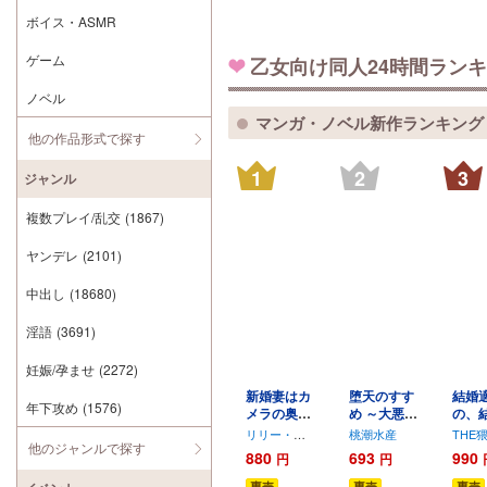
ボイス・ASMR
ゲーム
乙女向け同人24時間ラン
ノベル
マンガ・ノベル新作ランキング
他の作品形式で探す
1
2
3
ジャンル
複数プレイ/乱交
(1867)
ヤンデレ
(2101)
中出し
(18680)
淫語
(3691)
妊娠/孕ませ
(2272)
新婚妻はカ
堕天のすす
結婚
年下攻め
(1576)
メラの奥で
め ～大悪魔
の、
～覚醒した
の執着に極
前提
リリー・ガ
桃潮水産
THE
他のジャンルで探す
不倫相手に
上の背徳で
た、
ル
880
693
990
円
円
あまあま支
トロけ堕ち
ため
配されちゃ
る～
なの
専売
専売
専売