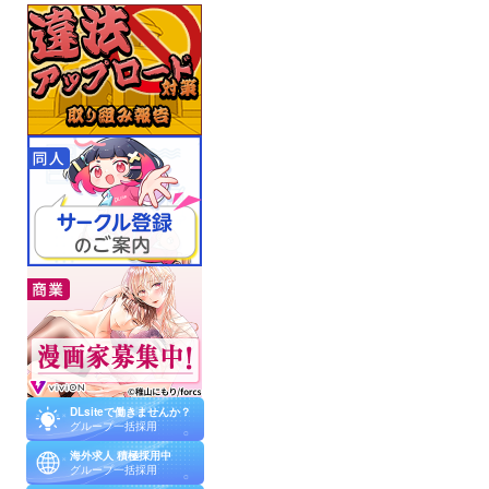
イントでメロメ
ロです レンくん
×アオイくんの
年下コンビここ
ほんとに可愛く
て…基本的にレ
ンくんを舐めて
るアオイくん年
下特有のワガマ
マ感が可愛んで
すけど、track5
は今まで以上に
末っ子全開でワ
ガママ言うの 可
愛いね…なんか
懐かなかった猫
が自分の近くで
伸び伸び寝てく
れるようになっ
たかのような喜
びを感じ…レン
くんも振り回さ
れる側にいると
お兄さん感があ
りとても良かっ
た…
DLsiteで働きませんか？
グループ一括採用
海外求人 積極採用中
グループ一括採用