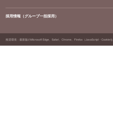
採用情報（グループ一括採用）
推奨環境：最新版のMicrosoft Edge、Safari、Chrome、Firefox（JavaScript・Cooki