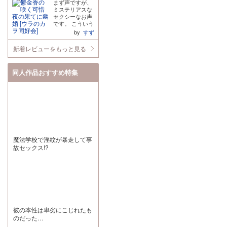
が、今から本当
えしたくて。 た
まず声ですが、
は全く思ってい
くん×シオンさ
に楽しみです!!
だ屋根裏部屋で
ミステリアスな
なかったので大
んの一見真反対
の行為だけを切
セクシーなお声
満足。みんなに
なペアのちょっ
り取って終わっ
です。 こういう
薦めたいです。
とケンカっぽい
ても良さそうな
ドラマcdは冒頭
by
すず
さらに目線の美
やり取りが可愛
のに、きちんと
を短くして、性
しさはなんなん
らしかったで
テーマがありそ
行為をメインに
でしょう。男性
新着レビューをもっと見る
す。えっちなシ
こまでの流れも
なることが多い
の表情も素敵で
ーンでは2人が
しっかりと物語
のですが、こち
ゾクゾクする
仲良くなるお手
として読めたの
らの作品は丁寧
し、 とにもかく
伝いとの事で人
同人作品おすすめ特集
が良かったで
なストーリーと
にも絵が綺麗で
肌脱ぐマネージ
す。 これからの
なっており、物
カラーもたくさ
ャーさんです
展開も見続けて
語を楽しめま
んみたいです。
が、お兄さん感
いきたい作り込
す。 確かに最後
続編読みたいな
強めの2人に挟
みです。 成人向
はあの結末にし
ー。
まれるのいい
けではあります
なくても、医者
な…としみじ
が、内容は少女
だからピルは出
み、マネちゃん
漫画だと感じま
来たのではと思
にメロメロなカ
した。 シリーズ
うので賛否別れ
イくんとしっか
としてもっとも
るのは分かりま
魔法学校で淫紋が暴走して事
り煽られてるシ
っと読ませて頂
す。 先生は常に
故セックス!?
オンさんはちゃ
きたいです。 そ
完璧で穏やかで
めちゃにめろか
してどのコマを
優しいです。 で
ったです… 遊園
見てもイラスト
も本性を見せる
地に行くまで運
が美しく描き込
ときの彼の声色
転してくれるレ
まれており、一
もギャップが素
ンくん、あんま
枚絵じゃない漫
敵なんですよ。
り運転してるイ
画でこれはとて
続き出ないかな
メージがなかっ
も手間を掛けて
ぁ
たので以外だけ
描き込まれてい
彼の本性は卑劣にこじれたも
どもめろい… テ
らっしゃるだろ
のだった…
ーマパークに行
うなと感じまし
き慣れてないシ