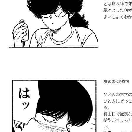
とは腐れ縁で
飄々とした何
まいちよくわ
攻め:斑鳩修司
ひとみの大学
ひとみにぞっ
る。
真面目で誠実
髪型がちょっ
い。