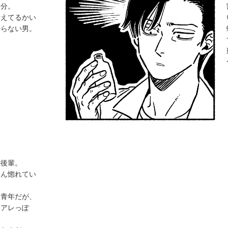
弟分。
考えてるかい
からない男。
の後輩。
こん惚れてい
な青年だが、
とアレっぽ