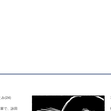
み(24)
先輩で、詠田