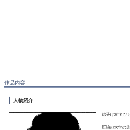
作品内容
人物紹介
総受け:蛙丸ひと
斑鳩の大学の