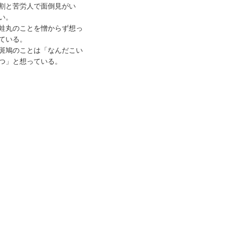
割と苦労人で面倒見がい
い。
蛙丸のことを憎からず想っ
ている。
斑鳩のことは「なんだこい
つ」と想っている。