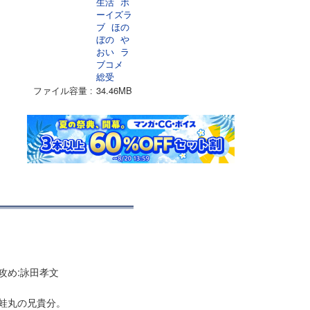
生活
ボ
ーイズラ
ブ
ほの
ぼの
や
おい
ラ
ブコメ
総受
ファイル容量
34.46MB
攻め:詠田孝文
蛙丸の兄貴分。