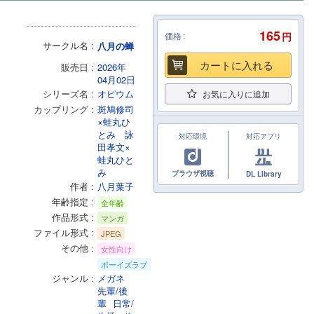
165
価格
円
サークル名
八月の蝉
カートに入れる
販売日
2026年
04月02日
シリーズ名
オピウム
お気に入りに追加
カップリング
斑鳩修司
×蛙丸ひ
とみ
詠
対応環境
対応アプリ
田孝文×
蛙丸ひと
み
ブラウザ視聴
DL Library
作者
八月葉子
年齢指定
全年齢
作品形式
マンガ
ファイル形式
JPEG
その他
女性向け
ボーイズラブ
ジャンル
メガネ
先輩/後
輩
日常/