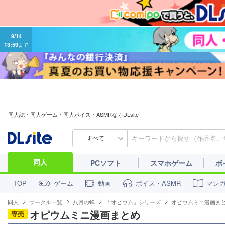
9/14
13:59
まで
同人誌・同人ゲーム・同人ボイス・ASMRならDLsite
すべて
同人
PCソフト
スマホゲーム
ボ
ゲーム
動画
ボイス・ASMR
マン
TOP
同人
サークル一覧
八月の蝉
「オピウム」シリーズ
オピウムミニ漫画ま
オピウムミニ漫画まとめ
専売