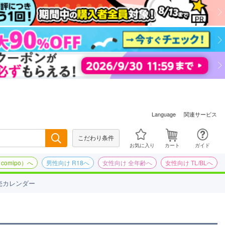
関連サービス
Language
こだわり条件
検索
お気に入り
カート
ガイド
omipo）へ
男性向け R18へ
女性向け 全年齢へ
女性向け TL/BLへ
売カレンダー