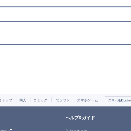
合トップ
同人
コミック
PCソフト
スマホゲーム
スマホ版DLsite
ヘルプ&ガイド
用情報
初めての方へ