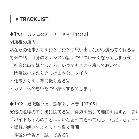
▼TRACKLIST
◆Tr01 カフェのオーナーさん【11:13】
閉店後の店内。
あなたの仕事ぶりをひとつひとつ思い出しながら褒めてくれる宗
将来の話、自分のオアシスの話…ついつい長くなってしまう夜。
「社会に出て嫌だったら、いつでもここへ戻っておいで。」
・閉店後のふたりきりのまかないタイム
・仕事ぶりを丁寧に振り返る宗
・カフェへの思いをつい語りすぎてしまう
◆Tr02 退職願いと、誤解と、本音【07:05】
突然の退職の申し出に慌てる宗。勇気を出して理由を話すと、驚
「バイトちゃんのこと…いいなぁって思ってたし。ただ…ちょー
・誤解が解けてふたりとも驚く展開
・性癖の予告と「試してみる?」