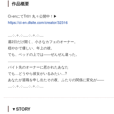
作品概要
Ci-enにてTr01 丸々公開中！▶
https://ci-en.dlsite.com/creator/32316
....·:·.✧.·:·.....·:·.✧.·:·....
週2日だけ開く、小さなカフェのオーナー。
穏やかで優しい、年上の彼。
でも、ベッドの上では――ぜんぜん違った。
...................................................
バイト先のオーナーに惹かれたあなた
でも…どうやら彼女がいるみたい…?
あなたが退職を申し出たその夜、ふたりの関係に変化が――
....·:·.✧.·:·.....·:·.✧.·:·....
▼STORY