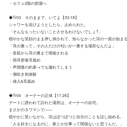
・カフェ2階の部屋へ
◆Tr03 そのままで、いてよ【33:18】
シャワーを浴びようとしたら、止められた。
「そんなもったいないことさせるわけないでしょ?」
穏やかな笑顔のまま押し倒されて、知らなかった宗の一面が始ま
「耳の裏って…その人だけの匂いが一番する場所なんだよ」
・首筋から耳の裏まで堪能される
・両耳密着耳舐め
・声我慢の約束→でも漏れてしまう
・潮吹き初体験
・挿入&耳舐め
◆Tr04 オーナーの正体【11:26】
デートに誘われて訪れた場所は、オーナーの自宅。
まさかのタワマンで――
穏やかに笑いながら、宗はぽつぽつと自分のことを話し始める。
「人を好きになるのに、家とか仕事って関係ないと思うんだ。」