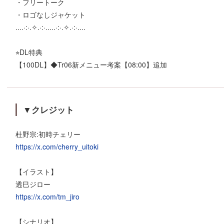
・フリートーク
・ロゴなしジャケット
....·:·.✧.·:·.....·:·.✧.·:·....
⭐︎DL特典
【100DL】◆Tr06新メニュー考案【08:00】追加
▼クレジット
杜野宗:初時チェリー
https://x.com/cherry_uitoki
【イラスト】
透巳ジロー
https://x.com/tm_jiro
【シナリオ】