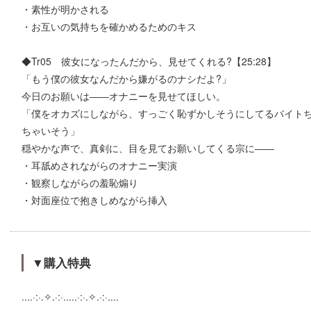
・素性が明かされる
・お互いの気持ちを確かめるためのキス
◆Tr05 彼女になったんだから、見せてくれる?【25:28】
「もう僕の彼女なんだから嫌がるのナシだよ?」
今日のお願いは――オナニーを見せてほしい。
「僕をオカズにしながら、すっごく恥ずかしそうにしてるバイト
ちゃいそう」
穏やかな声で、真剣に、目を見てお願いしてくる宗に――
・耳舐めされながらのオナニー実演
・観察しながらの羞恥煽り
・対面座位で抱きしめながら挿入
▼購入特典
....·:·.✧.·:·.....·:·.✧.·:·....