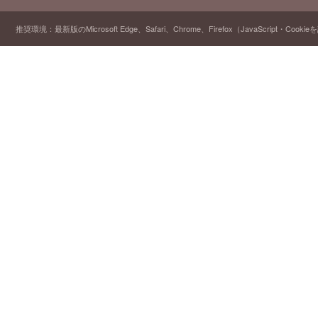
推奨環境：最新版のMicrosoft Edge、Safari、Chrome、Firefox（JavaScript・Cooki