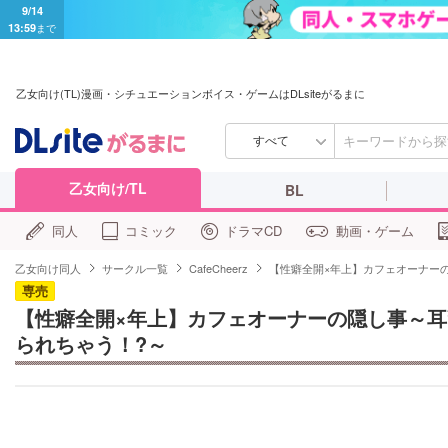
9/14
13:59
まで
乙女向け(TL)漫画・シチュエーションボイス・ゲームはDLsiteがるまに
すべて
乙女向け/TL
BL
同人
コミック
ドラマCD
動画・ゲーム
乙女向け同人
サークル一覧
CafeCheerz
【性癖全開×年上】カフェオーナー
専売
【性癖全開×年上】カフェオーナーの隠し事～
られちゃう！?～