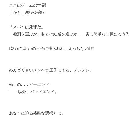
ここはゲームの世界!
しかも、悪役令嬢!?
「スパイは死罪だ。
極刑を選ぶか、私との結婚を選ぶか……実に簡単な二択だろう?
脇役(のはず)の王子に捕らわれ、えっちな○問!?
めんどくさいメンヘラ王子による、メンデレ。
極上のハッピーエンド
―― 以外、バッドエンド。
あなたに迫る残酷な選択とは。