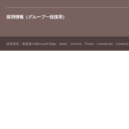
採用情報（グループ一括採用）
推奨環境：最新版のMicrosoft Edge、Safari、Chrome、Firefox（JavaScript・Cooki