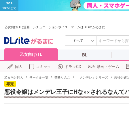
9/14
13:59
まで
乙女向け(TL)漫画・シチュエーションボイス・ゲームはDLsiteがるまに
すべて
乙女向け/TL
BL
同人
コミック
ドラマCD
動画・ゲーム
乙女向け同人
サークル一覧
禁断りんご
「メンデレ」シリーズ
悪役令嬢は
専売
悪役令嬢はメンデレ王子にHな××されるなんてバ