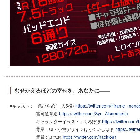
むせかえるほどの幸せを、あなたに――
■キャスト : 一条ひらめ(一人5役)
https://twitter.com/hirame_mono
宮司道章造
https://twitter.com/Syo_Aisneetesta
キャラクターイラスト : くろぽぽ
https://twitter.com
背景・UI・小物デザインほか : いしはま
https://twit
背景 : はちお
https://twitter.com/hachio81