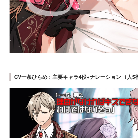
CV一条ひらめ : 主要キャラ4役+ナレーション=1人5役