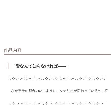
作品内容
「愛なんて知らなければ――」
. ݁₊ ⊹ . ݁˖ .⟡ ݁. ݁₊ ⊹ . ݁˖ .⟡ ݁. ݁₊ ⊹ . ݁˖ . ݁⟡ . ݁₊ ⊹ . ݁˖ .⟡ ݁. ݁₊ ⊹ . ݁˖ .⟡ ݁. ݁₊ ⊹ . ݁˖ . ݁
なぜ王子の都合のいいように、シナリオが変わっているの…!?
. ݁₊ ⊹ . ݁˖ .⟡ ݁. ݁₊ ⊹ . ݁˖ .⟡ ݁. ݁₊ ⊹ . ݁˖ . ݁⟡ . ݁₊ ⊹ . ݁˖ .⟡ ݁. ݁₊ ⊹ . ݁˖ .⟡ ݁. ݁₊ ⊹ . ݁˖ . ݁