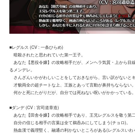
■レグルス (CV : 一条ひらめ)
暗殺されたと思われていた第一王子。
あなた【悪役令嬢】の攻略相手だが、メンヘラ気質・上から目線
るメンデレ。
さんざんいかがわしいことをしておきながら、言い訳がないと
才貌両全の超チートな上、王族とあって言動が鼻持ちならない
何かと死にたがりだが、自分では死ねない呪いがかかっている
■ダンデ (CV : 宮司道章造)
あなた【田舎令嬢】の攻略相手であり、王兄レグルスを敬う第
自分の信じる相手の言葉は全て鵜呑みにしてしまう(チョロ)。
熱血漢で義理堅く、融通の利かないところがある(レグルスいわく