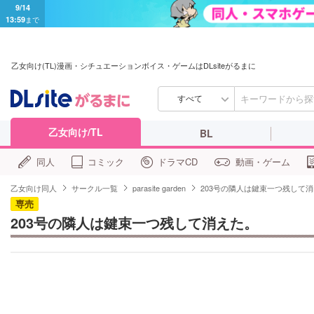
9/14
13:59
まで
乙女向け(TL)漫画・シチュエーションボイス・ゲームはDLsiteがるまに
すべて
乙女向け/TL
BL
同人
コミック
ドラマCD
動画・ゲーム
乙女向け同人
サークル一覧
parasite garden
203号の隣人は鍵束一つ残して
専売
203号の隣人は鍵束一つ残して消えた。