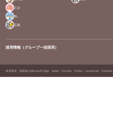
乙女
BL
広報
採用情報（グループ一括採用）
推奨環境：最新版のMicrosoft Edge、Safari、Chrome、Firefox（JavaScript・Cooki