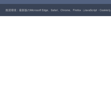
推奨環境：最新版のMicrosoft Edge、Safari、Chrome、Firefox（JavaScript・Cooki