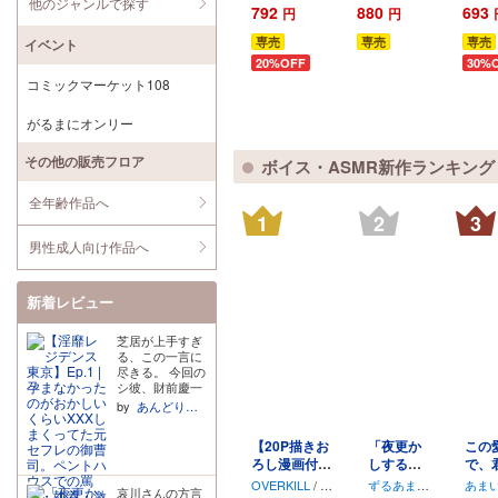
他のジャンルで探す
ね!?
不倫相手に
上の
ル
792
880
693
円
円
あまあま支
トロ
配されちゃ
る～
専売
専売
専売
イベント
いました～
20%OFF
30%
コミックマーケット108
がるまにオンリー
その他の販売フロア
ボイス・ASMR新作ランキング
全年齢作品へ
1
2
3
男性成人向け作品へ
新着レビュー
芝居が上手すぎ
る、この一言に
尽きる。 今回の
シ彼、財前慶一
郎さんは過去に
by
あんどりゅー村上
セフレ関係にあ
ったヒロインに
【20P描きお
「夜更か
この
逃げられた経験
ろし漫画付
しするん?
で、
をお持ちで、そ
のことをかーな
き】悪役令嬢
悪い子じ
まる
OVERKILL
/
土
ずるあまオ
あま
哀川さんの方言
ーり根に持って