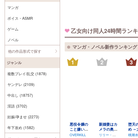
マンガ
ボイス・ASMR
ゲーム
乙女向け同人24時間ラン
ノベル
マンガ・ノベル新作ランキング
他の作品形式で探す
1
2
3
ジャンル
複数プレイ/乱交
(1878)
ヤンデレ
(2109)
中出し
(18757)
淫語
(3702)
妊娠/孕ませ
(2273)
悪役令嬢の
新婚妻はカ
堕天
年下攻め
(1582)
こと嫌いな
メラの奥で
め ～大悪魔
んですよ
～覚醒した
の執
OVERKILL
リリー・ガ
桃潮