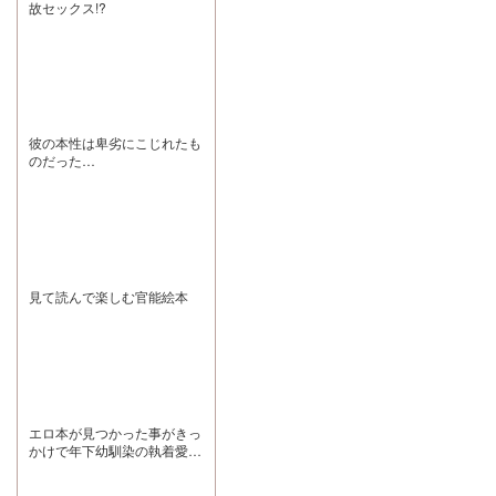
っち。 この素敵
故セックス!?
出しては何度も
い。 一緒にスク
るので、激重感
な作品みたいに
何度も泣いてし
ラム組んでデカ
情を向けられる
推し、画面から
まうだろう 人に
可愛い弟幼馴染
のが好きなドM
出てこれんか～
優しくするのは
に沼りましょ
の方にぜひ聴い
～～いたら無限
好かれるためじ
う。 CVを担当
ていただきたい
に働いて働いて
ゃなくて嫌われ
されている恋津
です♪ 今後の展
まいれるのにな
ないためと夜美
田さんは本当～
開がどうなるか
笑
くんは言ったけ
～～に演技が自
とても楽しみに
ど、きみは生ま
然でお上手なの
しています。 サ
彼の本性は卑劣にこじれたも
れながらに人に
で、めちゃめち
ークル様、三橋
のだった…
優しくできる
ゃ没入感を味わ
様、素敵な作品
人。名が体を表
えます。 個人的
をありがとうご
しているもの。
には『Tr04:すれ
ざいました!
ずっと私だけだ
違い!? 仲違
ったと伝えてく
い!?』のパート
れた夜美くんを
がもう少し長め
私もずっと好き
だったらさらに
でいるからね。
嬉しかったな～
これからも変わ
～～! 大好きな
見て読んで楽しむ官能絵本
らず、ずっと好
お姉ちゃんに失
き フェザー龍さ
言を誤解され避
ま フェザーさん
けられ、意気消
の優しい声は夜
沈しながら懺悔
美くんそのもの
を繰り返す巳晴
で喜怒哀楽を全
くんが可哀相で
身全霊で演じた
可愛くてたまり
お芝居、とても
ませんでした。
良かったです。
あとみーくん、
エロ本が見つかった事がきっ
素晴らしかった
きみお兄さんが
かけで年下幼馴染の執着愛を
です。色んなも
いるんだね!?し
体で分からされる話
のを背負い抱え
かもCV三橋さん
て生きながら半
なんだね!? 特典