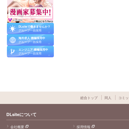
必ず生まれ変わ
って二度目の人
生は夜美くんに
愛情や温もりを
沢山与えてくれ
るご両親に育て
られ毎日穏やか
DLsiteで働きませんか？
に過ごしてほし
グループ一括採用
い。おそらく経
験していないで
海外求人 積極採用中
あろう青春をた
グループ一括採用
くさん楽しんで
エンジニア 積極採用中
今度こそ自分の
グループ一括採用
ために生きてく
ださい
総合トップ
同人
コミッ
DLsiteについて
会社概要
採用情報