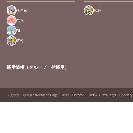
全年齢
広報
乙女
BL
広報
採用情報（グループ一括採用）
推奨環境：最新版のMicrosoft Edge、Safari、Chrome、Firefox（JavaScript・Cooki