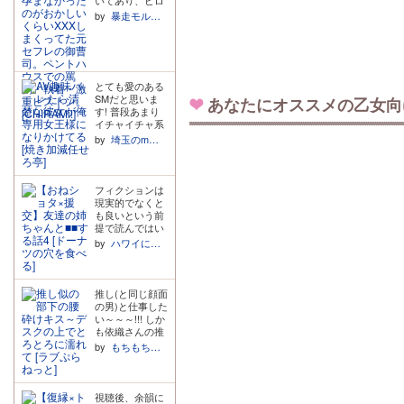
「あーぁ…」が
照的な二人の嘘
は、ヒロインが
インへの愛はな
もうもう!!好
by
暴走モルモット
が絡み合います
自分と離れてか
いのかなと思っ
き… ・あまり好
が、最終的にハ
らも他の男性と
ていたのです
んでスパンキン
ッピーエンドと
の中出しセック
が、全くそんな
グは聞かないの
いう結末にたど
ス前提でピルを
ことありません
ですが、今作は
り着いて本当に
飲み続けている
でした…!! ヒロ
仕事の失敗から
良かったなと思
とても愛のある
と知ったときの
インの性格や体
のお仕置きであ
います。
SMだと思いま
反応です。隠し
あなたにオススメの乙女向
型、喘ぎ声、セ
ることと、一つ
す! 普段あまり
きれない苛立ち
ックス中の仕草
前のトラックで
イチャイチャ系
をぶつけながら
や息遣い、腰の
の旦那様の言葉
のm男向けは読
ヒロインをいじ
動かし方、最高
by
埼玉のm紳士
のおかげで安心
みますが、この
める慶一郎さん
に気持ちいい時
して聞けまし
作品をきっかけ
を楽しむことが
のイキ方、好き
た。苦手な方は
に甘々いちゃラ
できます! そん
なキスのやり
SEなし版も同梱
ブコメディの方
な慶一郎さんも
方、弱いところ
フィクションは
されているの
からSMもいい
プレイ後は優し
や体位まで全部
現実的でなくと
で、ぜひそちら
と思いました こ
い表情でヒロイ
知り尽くしてい
も良いという前
を。 ・冷静沈着
ういうカップル
ンを見つめ、本
るし覚えている
提で読んではい
で感情を表に出
に憧れますね。
音を吐露しなが
と言っていて、
ますが、正直リ
さない旦那様
by
ハワイに行きたい
こんなに理解の
らかつて渡せな
これだけでヒロ
アルな感じの方
が、ヒロインの
ある彼女はなか
かった指輪をヒ
インに対して強
が好きなのでこ
前では感情豊か
なか現実にいな
ロインに渡しま
く執着している
のシリーズはな
で使用人の男性
いからこそより
す。 台本がつい
ことが分かりま
かなか出会えな
には嫉妬する
推し(と同じ顔面
憧れますね この
ている(最高!)の
す。 そして、行
い、続きが楽し
し、忠誠心でヒ
の男)と仕事した
方の他の作品も
でこの様子を文
為中何度も 俺と
みな作品です。
ロインがえっち
い～～～!!! しか
読みましたがど
字でも確認でき
のセックスを思
そりゃこの歳な
なことに付き合
も依織さんの推
れも素晴らしい
て大感謝! えっ
い出せ、俺との
らサラッとした
っていると思っ
しと同じ顔の三
by
もちもちモッツアレラ
作品でした
ちなキス(舌と舌
セックスが一番
エッチシーンに
て怖がっていた
好くんもイイ男
のセックス)あ
だって言え、俺
なる。過去に何
旦那様、なんて
で、めっちゃ好
り、耳舐めあ
のところに戻
かあったような
愛おしい!! ・愛
きでいてくれ
り、フェラチオ
れ、俺がいいっ
ら尚更…。 女の
の告白後の余裕
て… 目の前にい
視聴後、余韻に
あり、喘ぎ真似
て言え と本音を
子が初めてで感