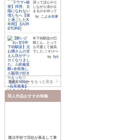
のない我慢でき
るのになんだか
浸ってぼんやり
(複数)あり!!!て
溢れさせていて
じてる風なだけ
ない旦那様が本
現実離れしてい
しながら涙が止
んこ盛りですよ
胸が締め付けら
でもフィクショ
当にえっちなの
るような雰囲気
まるのを待って
こんなの!!! おい
れました。 trac
ンなので、良い
で何度も聞いて
もあって… こう
みたもの
by
こよみ先輩
おい、ここから
k5でヒロインに
塩梅で仰々しく
います。 ・前日
いう出逢い、オ
の、、、なかな
別の男に抱かれ
向かって「寂し
ないフィクショ
譚には……驚き
フパコとはまた
か止まってはく
に行くって正気
かったって素直
ンを混ぜてくれ
ました!!初対面
違うえっちな感
れませんでし
か……?俺はこ
になれよ」と言
てて読みやすか
でそんな!!気持
じでいいです
た。夜美くんが
の男に人生全ベ
うのですが、ブ
ったです。 キャ
ちよさに抗えず
ね…!! でもでも
教えてくれた4
年下幼馴染の巳
ットしたい気分
ーメランすぎ
ラの心情なども
出してしまう旦
依織さんの推し
月4日は幸せの
晴くん、とって
だってのによ
て…(TT) 本当は
楽しむ作品と思
那様がえっち
と三好くんの顔
日だということ
も可愛くて最高
ぉ……!!!
ヒロインのこと
うので紙の本で
で、大変良きで
が一緒なのもど
を私は生涯忘れ
でした...! すけべ
が好きで離れた
買いたいくらい
した。 サークル
うやら理由があ
ないと思います
パートについて
by
fiyii
くないのに、人
です。 来月更新
さん、六条さ
るみたいで… そ
予告のサプボで
は皆様が言及さ
に対しての愛情
らしいので楽し
ん、 素敵な作品
れじゃ同一人物
聴いた喫煙シー
れているので深
や気持ちを言葉
みにしてます。
をありがとうご
と言っても過言
ン。何故かずっ
くコメントしま
で表現したり行
あと年下の男の
ざいました!! 30
じゃないですね
と気になってい
せんが、ヒロイ
動で表すのが苦
子と年上の女の
0DL特典のサイ
笑笑って感じで
て。。。まさか
ンちゃんへの長
手な性格が故に
子の組み合わせ
コロトークも楽
した! ちなみに
あのシーンが忘
新着レビューをもっと見る
年の片思いや執
最後まで好きと
が本当に好きな
しみです!
三好くんの個人
れられないもの
着が爆発してい
言えない不器用
ので作者さんに
的に一番推せる
になるなんて ベ
て最高以外に言
な人でとても愛
は感謝しかあり
部分は、お腹周
ランダに出て夜
葉が見つかりま
同人作品おすすめ特集
おしくなりまし
ません
りの筋肉が綺麗
風に吹かれる
せん... 絶対に買
た。 ヒロインが
なところです!!
度、私はあの夜
って損は無いと
勝手に自分から
真面目な後輩っ
煙草を吸いなが
保証しますの
離れていった悲
て感じなのに体
ら「来ちゃだ
で、損どころか
しみと、他の男
は大きいんで、
め」と困った顔
プラスしかない
にも抱かれてい
体格差やプレス
で洗いたての髪
ので、サンプル
た怒りや嫉妬で
しちゃうシーン
に匂いがうつる
で少しでもアン
罵倒したり、え
もなかなかにあ
ことや湯冷めを
テナに引っかか
ぐい喘ぎ真似や
るところが抜け
心配してくれた
った方はぜひ聞
軽いスパンキン
目ないです。え
魔法学校で淫紋が暴走して事
夜美くんを思い
いてみてくださ
グもされたりす