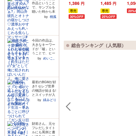
のこと嫌いな
ゃなぁ?」
包み
門熱
オカミ
/
哀
studio
1,386
1,485
1,05
作品ということ
円
円
います!!!ヒロイ
川佳介
橋渡
んですよね!?
岡山弁彼
夜 
で、サンプルを
ンのことが大好
【音声版】
氏とオト
彼氏
専売
専売
20%
聴いた時から本
きで心を許して
ナの寝か
しい
当に楽しみにし
いたからこそ、
by
桃孤
30%OFF
25%OFF
しつけ♡
を抱
ていました! 優
突然目の前から
しい声と穏やか
濃厚おや
めず
消え、挙句の果
な時間に思わず
てに他の男にア
すみえっ
いら
泣いてしまい、
へ顔を晒したヒ
ち#いじわ
い～
自分が相当疲れ
ロインに怒り心
る焦らし
今回の作品は、
てるんだなと気
頭です。 プレイ
マッサー
大きなキーワー
総合ランキング（人気順）
付かされ、何気
中は終始ねちね
ドが「嘘」とい
ジ#お布団
ないやりとりや
ち罵倒&言葉責
うことで、ヒー
こそこそ
気遣いにたくさ
めをして自分が
ローの九歩柄歩
ん癒されまし
by
めいこ。
愛撫#いち
ヒロインの身体
(くぼつか あゆ
た。全編通して
を開発したと分
ゃいちゃ
む)くんと、その
甘々で温泉に浸
からせられま
安眠せっ
先生であるヒロ
かっているよう
す。その発言の
くす
インの双方が嘘
な心地よさがあ
端々にヒロイン
をついていま
って、横になり
のことが大好き
最初のBGMが好
す。そして、そ
ながら聴いてい
で仕方なく、自
き!! セレブ世界
の嘘が物語を大
たらいつの間に
分のところに戻
の物語が始まる!
きく動かしてい
か寝てしまいそ
ってきてほしい
とスイッチが入
くことになりま
うです。疲れた
という執着心が
った瞬間でし
す。「先生を手
by
緑みどり
日に繰り返し聴
滲みまくり!ヒロ
た。 ・甘い低い
に入れたい」と
こうと思いま
インへの執着心
声に大人の色気
いう一心で嘘を
す。
の表現がお上手
が半端なく、最
つく歩くんと、
すぎて、あまあ
初から心臓がや
教師と教え子と
まプレイではな
ばい。 ・トラッ
いう関係性に悩
いのに愛されて
財前さん、元セ
ク2でごっくん
み、自分の心に
いることを実感
フレだしタイト
した後、口の中
嘘をついてしま
できます。 特に
ルにも罵倒と書
を見せたときの
うヒロイン。対
好きだったの
いてあり、ヒロ