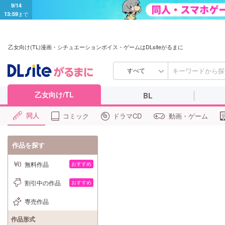
9/14
13:59
まで
乙女向け(TL)漫画・シチュエーションボイス・ゲームはDLsiteがるまに
すべて
乙女向け/TL
BL
同人
コミック
ドラマCD
動画・ゲーム
作品を探す
無料作品
おすすめ
割引中の作品
おすすめ
専売作品
作品形式