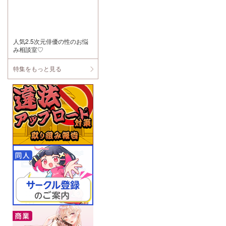
分死んでいた夜
トラックで知っ
美くんをただの
た情報をぬかり
可哀想な人にし
なくメモリつ
なかったのはフ
つ、この最高に
ェザーさんがし
素敵な作品をこ
っかりと生命を
れからも何回で
人気2.5次元俳優の性のお悩
吹き込んでくれ
も聞きなおした
み相談室♡
たからだと思い
いと思います。
ます。夜美くん
はとても優しく
特集をもっと見る
てすっごく格好
良かったです!!
誰よりも一生懸
命生きた夜美く
んを一生懸命演
じてくださった
フェザーさんに
感謝を UUR ST
OREさま 視聴
後、この作品は
夜美くんだけで
なく私たちの物
語だと思いまし
た。間違いなく
私の思い出の作
品になりまし
た。儚くてとび
きり優しい夜美
くんに出逢わせ
てくださってあ
りがとうござい
ました 夜美くん