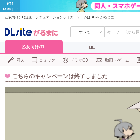
9/14
13:59
まで
乙女向け(TL)漫画・シチュエーションボイス・ゲームはDLsiteがるまに
すべて
乙女向け/TL
BL
同人
コミック
ドラマCD
動画・ゲーム
こちらのキャンペーンは終了しました