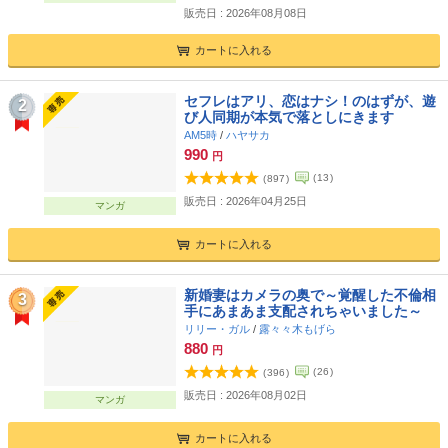
販売日 : 2026年08月08日
カートに入れる
セフレはアリ、恋はナシ！のはずが、遊
2
び人同期が本気で落としにきます
AM5時
/
ハヤサカ
990
円
(
13
)
(
897
)
販売日 : 2026年04月25日
マンガ
カートに入れる
新婚妻はカメラの奥で～覚醒した不倫相
3
手にあまあま支配されちゃいました～
リリー・ガル
/
露々々木もげら
880
円
(
26
)
(
396
)
販売日 : 2026年08月02日
マンガ
カートに入れる