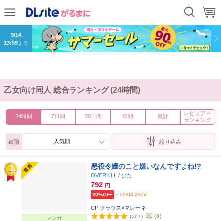
8/20
13:59
まで
9/14
13:59
まで
乙女向け同人 総合ランキング (24時間)
レビュアー
24時間
7日間
30日間
年間
累計
ランキング
人気順
種別
絞り込み
2026
2025
2024
2023
2022
2021
2020
2019
悪役令嬢のこと嫌いなんですよね!?
1
OVERKILL
/
びた
792
円
20%OFF
～09/04 23:59
CP:
クラウス×マレーネ
(
6
)
(
207
)
マンガ