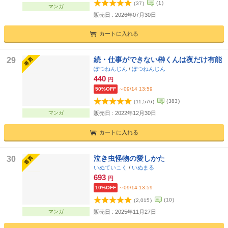
(
1
)
(
37
)
マンガ
販売日 : 2026年07月30日
カートに入れる
続・仕事ができない榊くんは夜だけ有能
29
ぽつねんじん
/
ぽつねんじん
440
円
50%OFF
～09/14 13:59
(
383
)
(
11,576
)
マンガ
販売日 : 2022年12月30日
カートに入れる
泣き虫怪物の愛しかた
30
いぬていこく
/
いぬまる
693
円
10%OFF
～09/14 13:59
(
10
)
(
2,015
)
マンガ
販売日 : 2025年11月27日