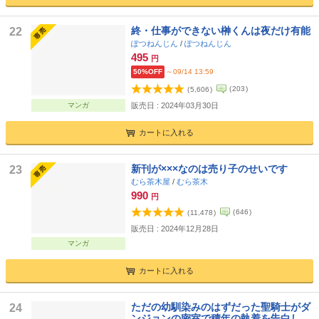
終・仕事ができない榊くんは夜だけ有能
22
ぽつねんじん
/
ぽつねんじん
495
円
50%OFF
～09/14 13:59
(
203
)
(
5,606
)
マンガ
販売日 : 2024年03月30日
カートに入れる
新刊が×××なのは売り子のせいです
23
むら茶木屋
/
むら茶木
990
円
(
646
)
(
11,478
)
販売日 : 2024年12月28日
マンガ
カートに入れる
ただの幼馴染みのはずだった聖騎士がダ
24
ンジョンの密室で積年の執着を告白して