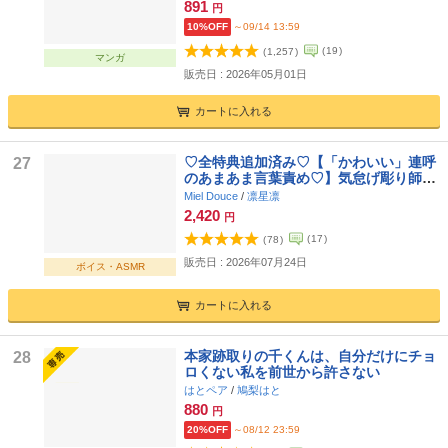
891
円
10%OFF
～09/14 13:59
(
19
)
(
1,257
)
マンガ
販売日 : 2026年05月01日
カートに入れる
♡全特典追加済み♡【「かわいい」連呼
27
のあまあま言葉責め♡】気怠げ彫り師と
シてみたら。～甘すぎるって！響矢さん
Miel Douce
/
凛星凛
(>_<)♡～【ひたすら愛される165分♡】
2,420
円
(
17
)
(
78
)
販売日 : 2026年07月24日
ボイス・ASMR
カートに入れる
本家跡取りの千くんは、自分だけにチョ
28
ロくない私を前世から許さない
はとペア
/
鳩梨はと
880
円
20%OFF
～08/12 23:59