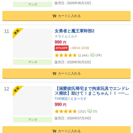
販売日 : 2026年06月13日
マンガ
カートに入れる
女勇者と魔王軍幹部2
11
スライムミルク
990
円
25%OFF
～09/14 13:59
(
28
)
(
2,344
)
マンガ
販売日 : 2026年05月22日
カートに入れる
【溺愛彼氏帰宅まで拘束玩具でエンドレ
12
ス潮吹】助けて！まこちゃん！！ ~一人
で手錠オナニーしてたら取れなくなった
THE猥談
/
えるべろす
んです...~
990
円
(
2
)
(
152
)
販売日 : 2026年07月24日
マンガ
カートに入れる