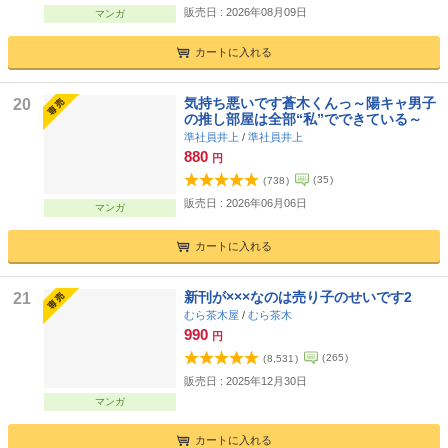
販売日 : 2026年08月09日
マンガ
カートに入れる
気持ち悪いです蒼木くんっ～陽キャ男子
20
の推し部屋は全部“私”でできている～
準社員井上
/
準社員井上
880
円
(
35
)
(
738
)
販売日 : 2026年06月06日
マンガ
カートに入れる
新刊が×××なのは売り子のせいです2
21
むら茶木屋
/
むら茶木
990
円
(
265
)
(
8,531
)
販売日 : 2025年12月30日
マンガ
カートに入れる