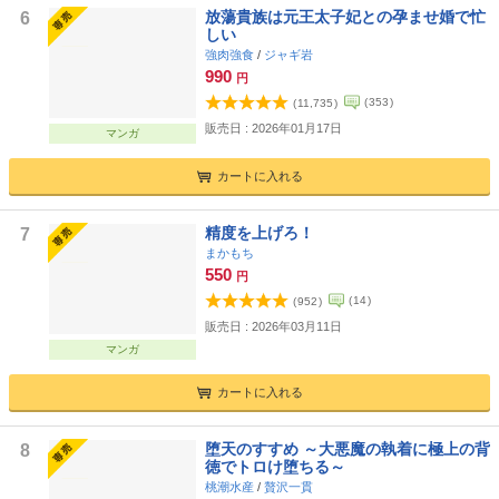
放蕩貴族は元王太子妃との孕ませ婚で忙
6
しい
強肉強食
/
ジャギ岩
990
円
(
353
)
(
11,735
)
販売日 : 2026年01月17日
マンガ
カートに入れる
精度を上げろ！
7
まかもち
550
円
(
14
)
(
952
)
販売日 : 2026年03月11日
マンガ
カートに入れる
堕天のすすめ ～大悪魔の執着に極上の背
8
徳でトロけ堕ちる～
桃潮水産
/
贅沢一貫