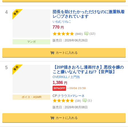
団長を助けたかっただけなのに激重執着
4
レ〇プされています
いねむりねこ
770
円
(
12
)
(
940
)
販売日 : 2026年06月26日
マンガ
カートに入れる
【20P描きおろし漫画付き】悪役令嬢の
5
こと嫌いなんですよね!?【音声版】
OVERKILL
/
土門熱
1,386
円
30%OFF
～09/04 23:59
CP:
クラウス×マレーネ
ボイス・ASMR
(
1
)
(
19
)
販売日 : 2026年08月08日
カートに入れる