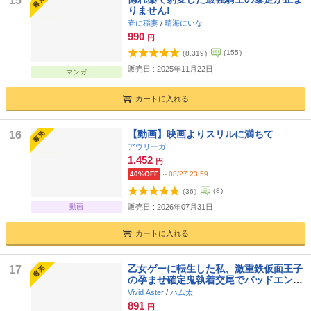
15
りません!
春に稲妻
/
晴海にいな
990
円
(
155
)
(
8,319
)
販売日 : 2025年11月22日
マンガ
カートに入れる
【動画】映画よりスリルに満ちて
16
アウリーガ
1,452
円
40%OFF
～08/27 23:59
(
8
)
(
36
)
動画
販売日 : 2026年07月31日
カートに入れる
乙女ゲーに転生した私、激重鉄仮面王子
17
の孕ませ確定鬼執着交尾でバッドエンド
不可避
Vivid Aster
/
ハム太
891
円