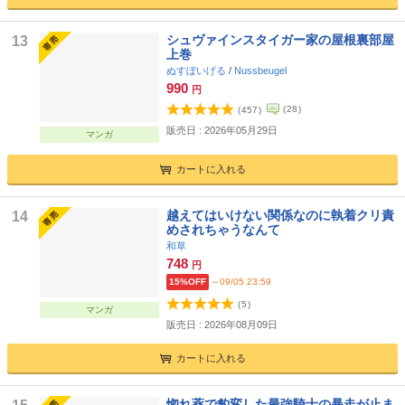
シュヴァインスタイガー家の屋根裏部屋
13
上巻
ぬすぼいげる
/
Nussbeugel
990
円
(
28
)
(
457
)
販売日 : 2026年05月29日
マンガ
カートに入れる
越えてはいけない関係なのに執着クリ責
14
めされちゃうなんて
和草
748
円
15%OFF
～09/05 23:59
(
5
)
マンガ
販売日 : 2026年08月09日
カートに入れる
惚れ薬で豹変した最強騎士の暴走が止ま