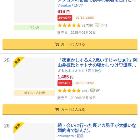
きた!?
Visualize
/
ENVY
616
円
20%OFF
～09/14 13:59
(
56
)
(
1,736
)
マンガ
販売日 : 2025年03月02日
カートに入れる
「夜更かしするん?悪い子じゃなぁ?」岡
25
山弁彼氏とオトナの寝かしつけ♡濃厚お
やすみえっち#いじわる焦らしマッサー
ずるあまオオカミ
/
哀川佳介
ジ#お布団こそこそ愛撫#いちゃいちゃ安
1,485
円
眠せっくす
25%OFF
～09/03 23:59
(
9
)
(
35
)
ボイス・ASMR
販売日 : 2026年08月07日
カートに入れる
続・会いに行った裏アカ男子が大嫌いな
26
婚約者で詰んだ。
chucopero
/
夏尾