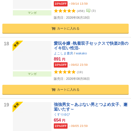
10%OFF
～09/14 13:59
(
3
)
(
458
)
マンガ
販売日 : 2026年06月19日
カートに入れる
愛玩令嬢 -執着双子セックスで快楽2倍の
18
イキ狂い性活-
よこしま書房
/
wakako
891
円
10%OFF
～09/02 23:59
(
19
)
マンガ
販売日 : 2026年08月06日
カートに入れる
強強男女～あぶない男とつよめ女子、邂
19
逅いたす～
くすりゆび
654
円
15%OFF
～09/05 23:59