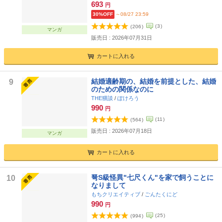
693
円
30%OFF
～08/27 23:59
(
3
)
(
206
)
マンガ
販売日 : 2026年07月31日
カートに入れる
結婚適齢期の、結婚を前提とした、結婚
9
のための関係なのに
THE猥談
/
ぽけろう
990
円
(
11
)
(
564
)
販売日 : 2026年07月18日
マンガ
カートに入れる
弩S級怪異"七尺くん"を家で飼うことに
10
なりまして
もちクリエイティブ
/
ごんたくにど
990
円
(
25
)
(
994
)