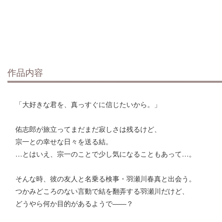
作品内容
「大好きな君を、真っすぐに信じたいから。」
佑志郎が旅立ってまだまだ寂しさは残るけど、
宗一との幸せな日々を送る結。
…とはいえ、宗一のことで少し気になることもあって…。
そんな時、彼の友人と名乗る検事・羽瀬川春真と出会う。
つかみどころのない言動で結を翻弄する羽瀬川だけど、
どうやら何か目的があるようで――？