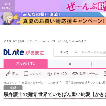
8/14
23:59
まで
乙女向け(TL)漫画・シチュエーションボイス・ゲームはDLsiteがるまに
すべて
乙女向け/TL
BL
同人
コミック
ドラマCD
動画・ゲーム
TLコミック
出版社／著者一覧
ぶんか社
「黒弁護士の痴情 世界でいちばん
完結
黒弁護士の痴情 世界でいちばん重い純愛【かき