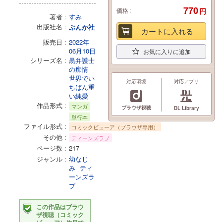
770
価格
円
著者
すみ
出版社名
ぶんか社
カートに入れる
販売日
2022年
06月10日
お気に入りに追加
シリーズ名
黒弁護士
の痴情
世界でい
対応環境
対応アプリ
ちばん重
い純愛
作品形式
マンガ
ブラウザ視聴
DL Library
単行本
ファイル形式
コミックビューア（ブラウザ専用）
その他
ティーンズラブ
ページ数
217
ジャンル
幼なじ
み
ティ
ーンズラ
ブ
この作品はブラウ
ザ視聴（コミック