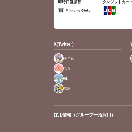
即時口座振替
クレジットカー
X(Twitter)
全年齢
乙女
BL
広報
採用情報（グループ一括採用）