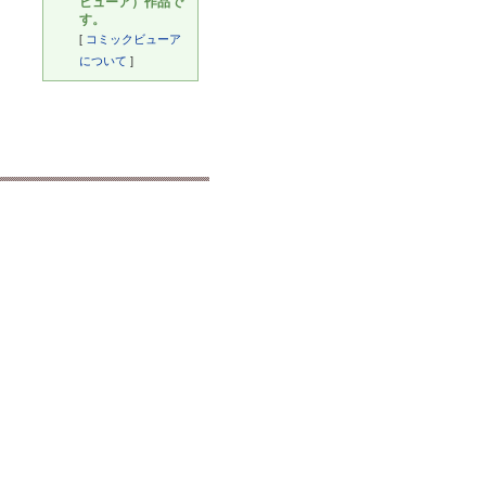
ビューア）作品で
す。
[
コミックビューア
について
]