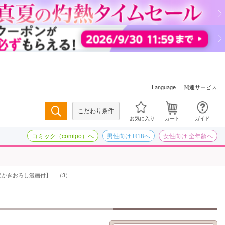
関連サービス
Language
こだわり条件
検索
お気に入り
カート
ガイド
コミック（comipo）へ
男性向け R18へ
女性向け 全年齢へ
定かきおろし漫画付】 （3）