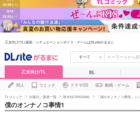
8/14
23:59
まで
乙女向け(TL)漫画・シチュエーションボイス・ゲームはDLsiteがるまに
すべて
乙女向け/TL
BL
同人
コミック
ドラマCD
動画・ゲーム
TLコミック
出版社／著者一覧
秋水社ORIGINAL
「僕のオンナノコ事情」シ
僕のオンナノコ事情1