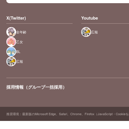
X(Twitter)
Youtube
全年齢
広報
乙女
BL
広報
採用情報（グループ一括採用）
推奨環境：最新版のMicrosoft Edge、Safari、Chrome、Firefox（JavaScript・Cooki