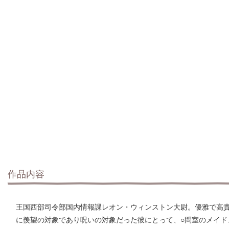
作品内容
王国西部司令部国内情報課レオン・ウィンストン大尉。優雅で高
に羨望の対象であり呪いの対象だった彼にとって、○問室のメイ