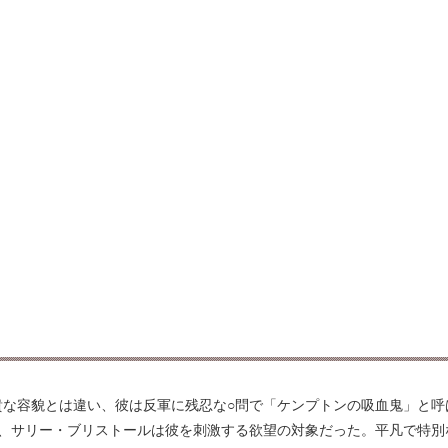
貴な容貌とは違い、彼は反軍に残忍な○問で「ケンプトンの吸血鬼」と呼
ド、サリー・ブリストールは彼を刺激する欲望の対象だった。平凡で特別