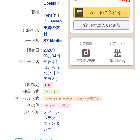
Libenia
(作)
/
著者
カートに入れる
Irene
(作)
/
Leeseo
お気に入りに追加
主婦の友
出版社名
社
レーベル
SZ Media
対応環境
対応アプリ
販売日
2026年
03月04日
ブラウザ視聴
シリーズ名
乞わずに
DL Library
はいられ
ない【タ
テヨミ】
年齢指定
R18
作品形式
タテヨミ
ファイル形式
タテヨミビューア（ブラウザ専用）
その他
ティーンズラブ
ジャンル
ティーン
ズラブ
ファンタ
ジー