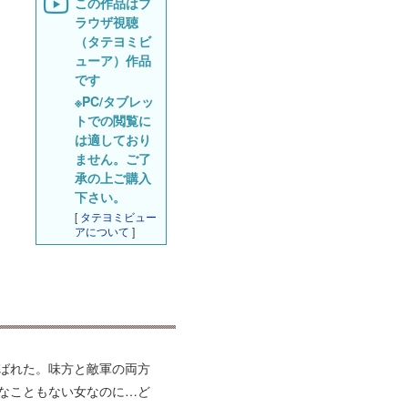
この作品はブ
ラウザ視聴
（タテヨミビ
ューア）作品
です
※PC/タブレッ
トでの閲覧に
は適しており
ません。ご了
承の上ご購入
下さい。
[
タテヨミビュー
アについて
]
ばれた。味方と敵軍の両方
なこともない女なのに…ど