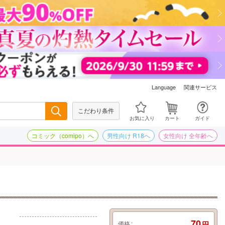
関連サービス
Language
こだわり条件
検索
お気に入り
カート
ガイド
コミック（comipo）へ
男性向け R18へ
女性向け 全年齢へ
70
価格
円