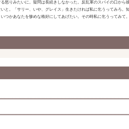
する怒りみたいに。疑問は長続きしなかった。反乱軍のスパイの口から
ないと。「サリー、いや、グレイス」生きたければ私に乞うってみろ。
。いつかあなたを惨めな格好にしてあげたい。その時私に乞うってみて