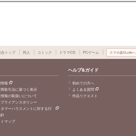
総合トップ
同人
コミック
ドラマCD
PCゲーム
スマホ版DLsiteへ
ヘルプ&ガイド
用情報
初めての方へ
定商取引法に基づく表示
よくある質問
人情報の取扱いについて
作品リクエスト
ンプライアンスポリシー
スタマーハラスメントに対する行
指針
イトマップ