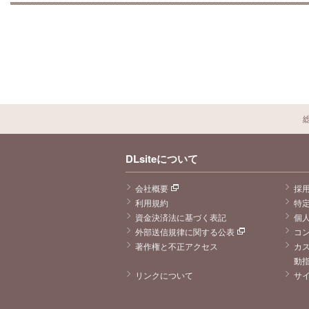
DLsiteについて
会社概要
採
利用規約
特
資金決済法に基づく表記
個
外部送信規律に関する公表
コ
著作権と不正アクセス
カ
動
リンクについて
サ