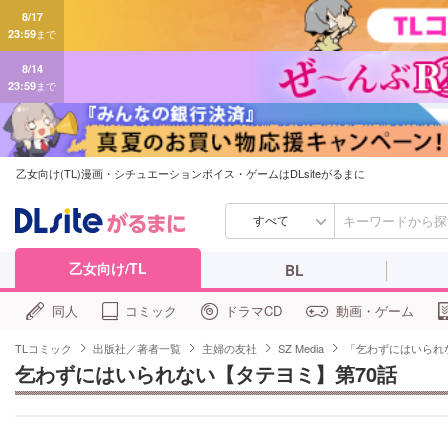
8/14
23:59
まで
乙女向け(TL)漫画・シチュエーションボイス・ゲームはDLsiteがるまに
すべて
乙女向け/TL
BL
同人
コミック
ドラマCD
動画・ゲーム
TLコミック
出版社／著者一覧
主婦の友社
SZ Media
「乞わずにはいられ
乞わずにはいられない【タテヨミ】第70話