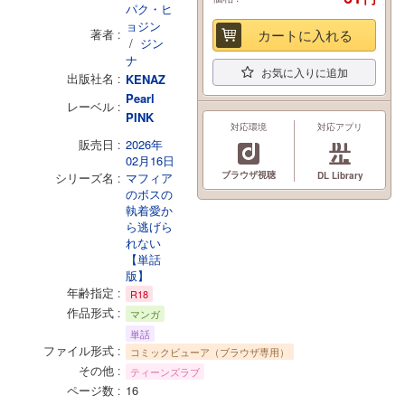
パク・ヒ
ョジン
著者
カートに入れる
/
ジン
ナ
お気に入りに追加
出版社名
KENAZ
Pearl
レーベル
PINK
対応環境
対応アプリ
販売日
2026年
02月16日
ブラウザ視聴
シリーズ名
マフィア
DL Library
のボスの
執着愛か
ら逃げら
れない
【単話
版】
年齢指定
R18
作品形式
マンガ
単話
ファイル形式
コミックビューア（ブラウザ専用）
その他
ティーンズラブ
ページ数
16