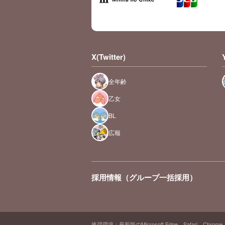
X(Twitter)
全年齢
乙女
BL
広報
採用情報（グループ一括採用）
推奨環境：最新版のMicrosoft Edge、Safari、Chrome、