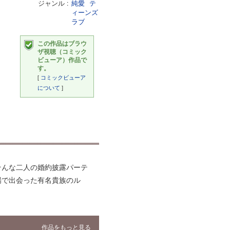
ジャンル
純愛
テ
ィーンズ
ラブ
この作品はブラウ
ザ視聴（コミック
ビューア）作品で
す。
[
コミックビューア
について
]
そんな二人の婚約披露パーテ
場で出会った有名貴族のル
作品をもっと見る