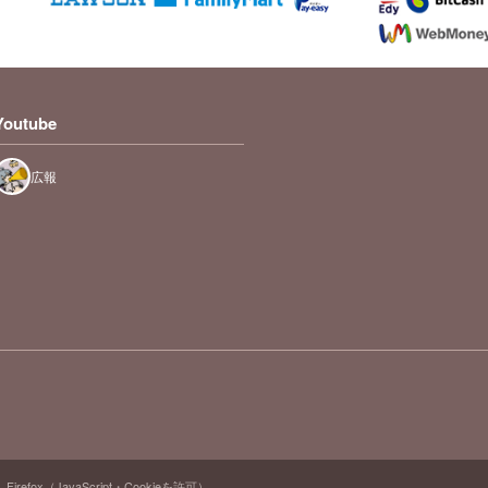
Youtube
広報
Firefox（JavaScript・Cookieを許可）