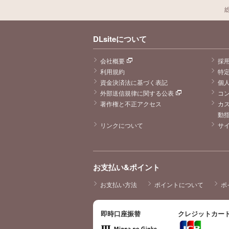
DLsiteについて
会社概要
採
利用規約
特
資金決済法に基づく表記
個
外部送信規律に関する公表
コ
著作権と不正アクセス
カ
動
リンクについて
サ
お支払い&ポイント
お支払い方法
ポイントについて
ポ
即時口座振替
クレジットカー