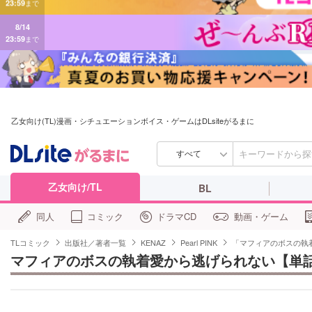
8/14
23:59
まで
乙女向け(TL)漫画・シチュエーションボイス・ゲームはDLsiteがるまに
すべて
乙女向け/TL
BL
同人
コミック
ドラマCD
動画・ゲーム
TLコミック
出版社／著者一覧
KENAZ
Pearl PINK
「マフィアのボスの執
マフィアのボスの執着愛から逃げられない【単話版