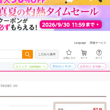
関連サービス
Language
こだわり条件
検索
お気に入り
カート
ガイド
コミック（comipo）へ
男性向け R18へ
女性向け 全年齢へ
単話版】(34)
61
価格
円