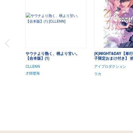
サウナより熱く、桃より甘い。
(K)NIGHT&DAY【
【合本版】(1)
子限定おまけ付き】 
ップ騎士が“雄”にな
CLLENN
アイプロダクション
才師楚海
ラカ