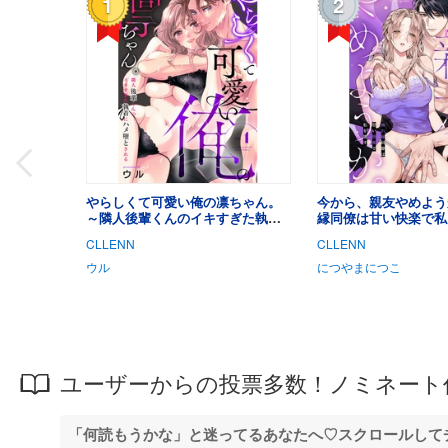
1
2
やらしくて可愛い俺の凛ちゃん。
今から、親友やめよう
～隣人後輩くんのイキすぎた執着
縁同僚は甘い快楽で私を
にハメ堕とされる～(1)
CLLENN
CLLENN
ウル
につやまにつこ
ユーザーからの投票多数！ノミネート
「何読もうかな」と迷ってるあなたへ♡スクロールして