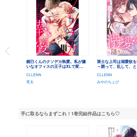
鏡巳くんのクソデカ執愛。私が嫌
策士な上司は溺愛欲を
いなオフィスの王子はXLで変
～囲って、乱して、と
態！？(1)
チ～(1)
CLLENN
CLLENN
茸太
みやのちょび
手に取るならまずこれ！1巻完結作品はこちら♡