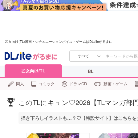
乙女向け(TL)漫画・シチュエーションボイス・ゲームはDLsiteがるまに
すべて
乙女向け/TL
BL
同人
コミック
ドラマCD
動画・ゲーム
このTLにキュン♡2026【TLマンガ部
描き下ろしイラストも…？♡【特設サイト】はこちらを