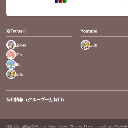
X(Twitter)
Youtube
全年齢
広報
乙女
BL
広報
採用情報（グループ一括採用）
推奨環境：最新版のMicrosoft Edge、Safari、Chrome、Firefox（JavaScript・Cooki