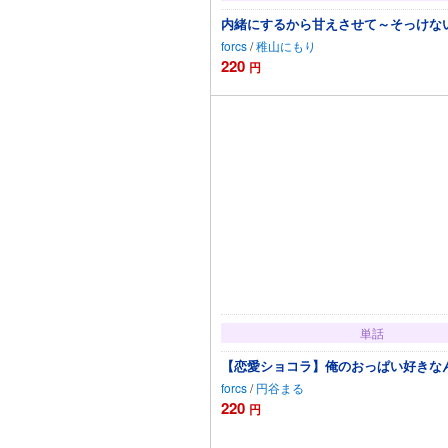
内緒にするから甘えさせて～そっけない
forcs
/
稚山にもり
220
円
カー
単話
【恋愛ショコラ】俺のおっぱい好きなんで
forcs
/
円谷まる
220
円
カートに追加