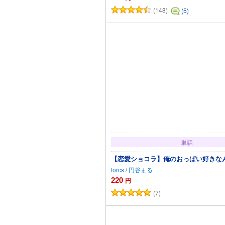
(148)
(5)
単話
【恋愛ショコラ】俺のおっぱい好きなんで
forcs
/
円谷まる
220
円
(7)
カートに追加