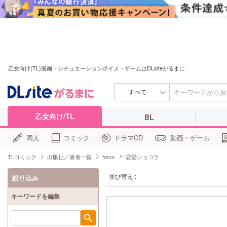
乙女向け(TL)漫画・シチュエーションボイス・ゲームはDLsiteがるまに
すべて
乙女向け/TL
BL
同人
コミック
ドラマCD
動画・ゲーム
TLコミック
出版社／著者一覧
forcs
恋愛ショコラ
並び替え :
絞り込み
キーワードを編集