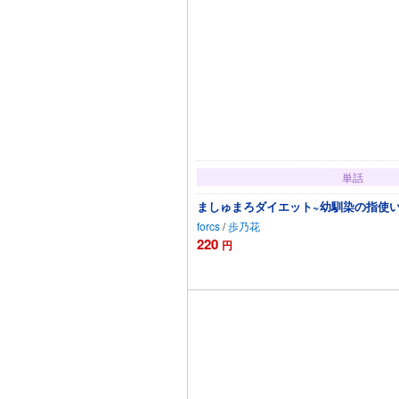
単話
ましゅまろダイエット~幼馴染の指使いが
forcs
/
歩乃花
220
円
カートに追加