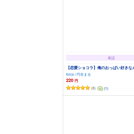
単話
【恋愛ショコラ】俺のおっぱい好きなんで
forcs
/
円谷まる
220
円
(8)
(1)
カートに追加