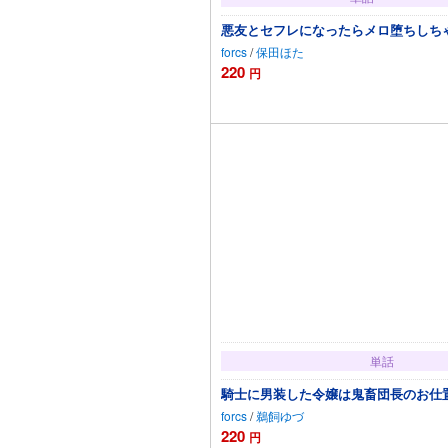
悪友とセフレになったらメロ堕ちしちゃ
forcs
/
保田ほた
220
円
カートに追加
単話
騎士に男装した令嬢は鬼畜団長のお仕置
forcs
/
鵜飼ゆづ
220
円