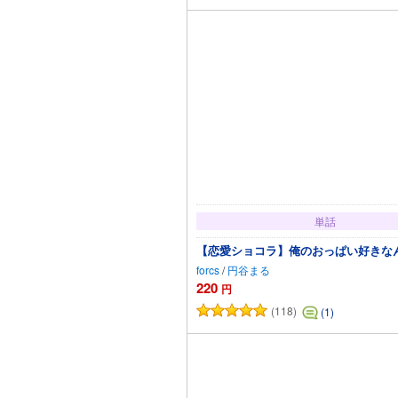
単話
【恋愛ショコラ】俺のおっぱい好きなんで
forcs
/
円谷まる
220
円
(118)
(1)
カートに追加