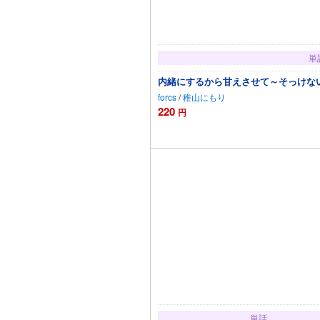
単
内緒にするから甘えさせて～そっけない
forcs
/
稚山にもり
220
円
カー
単話