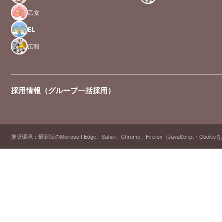
乙女
BL
広報
採用情報（グループ一括採用）
推奨環境：最新版のMicrosoft Edge、Safari、Chrome、Firefox（JavaScript・Cooki