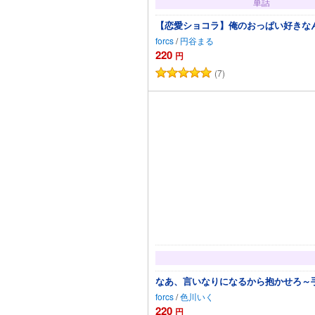
単話
【恋愛ショコラ】俺のおっぱい好きなんで
forcs
/
円谷まる
220
円
(7)
カートに追加
なあ、言いなりになるから抱かせろ～手
forcs
/
色川いく
220
円