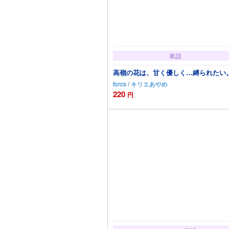
単話
高嶺の花は、甘く優しく…縛られたい。(
forcs
/
キリエあやめ
220
円
カートに追加