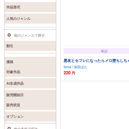
検索
作品形式
人気のジャンル
他のジャンルで探す
割引
単話
悪友とセフレになったらメロ堕ちしちゃ
価格
forcs
/
保田ほた
対象作品
220
円
カートに追加
AI生成作品
販売開始日
販売状況
オプション
他の条件で探す