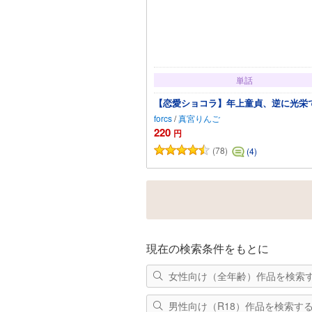
単話
【恋愛ショコラ】年上童貞、逆に光栄です
forcs
/
真宮りんご
220
円
(78)
(4)
カートに追加
現在の検索条件をもとに
女性向け（全年齢）作品を検索
男性向け（R18）作品を検索す