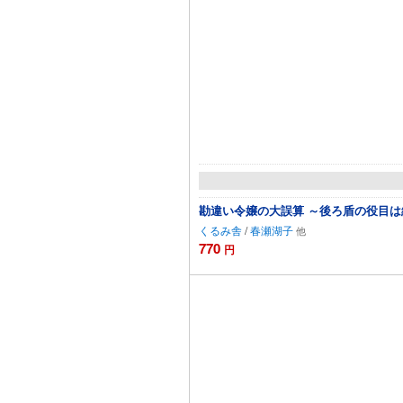
勘違い令嬢の大誤算 ～後ろ盾の役目
くるみ舎
/
春瀬湖子
770
円