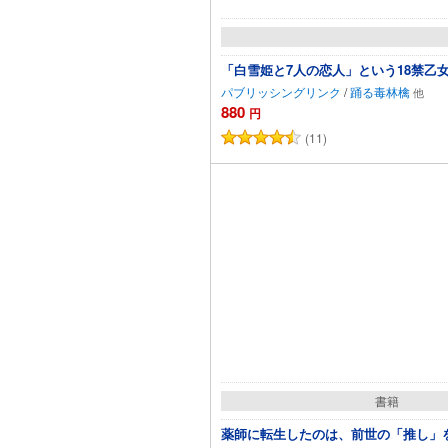
「白雪姫と7人の恋人」という18禁乙
パブリッシングリンク
/
踊る毒林檎
880
円
(11)
書籍
薬師に転生したのは、前世の「推し」