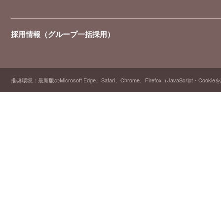
採用情報（グループ一括採用）
推奨環境：最新版のMicrosoft Edge、Safari、Chrome、Firefox（JavaScript・Cooki