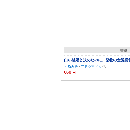
書籍
白い結婚と決めたのに、堅物の金髪提
くるみ舎
/
アドウマドカ
660
円
カートに