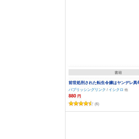
書籍
前世処刑された転生令嬢はヤンデレ異
パブリッシングリンク
/
イシクロ
880
円
(6)
カートに追加