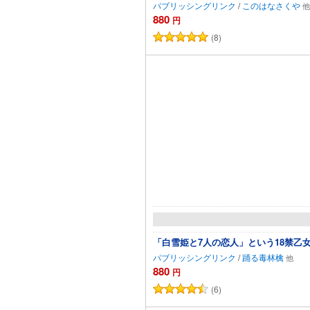
パブリッシングリンク
/
このはなさくや
880
円
(8)
カートに追加
「白雪姫と7人の恋人」という18禁乙
パブリッシングリンク
/
踊る毒林檎
880
円
(6)