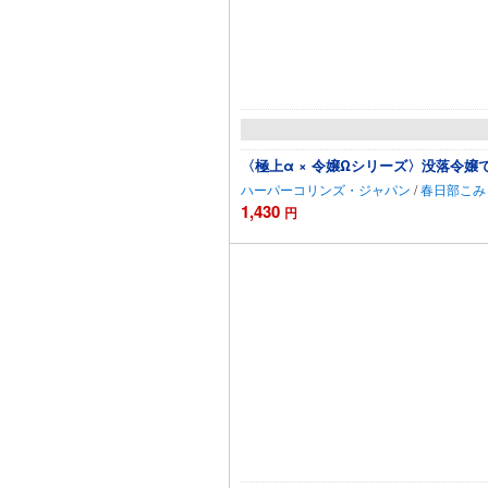
〈極上α × 令嬢Ωシリーズ〉没落令
ハーパーコリンズ・ジャパン
/
春日部こみ
1,430
円