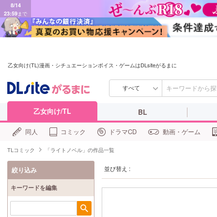
8/14
23:59
まで
乙女向け(TL)漫画・シチュエーションボイス・ゲームはDLsiteがるまに
すべて
乙女向け/TL
BL
同人
コミック
ドラマCD
動画・ゲーム
TLコミック
「ライトノベル」の作品一覧
並び替え :
絞り込み
キーワードを編集