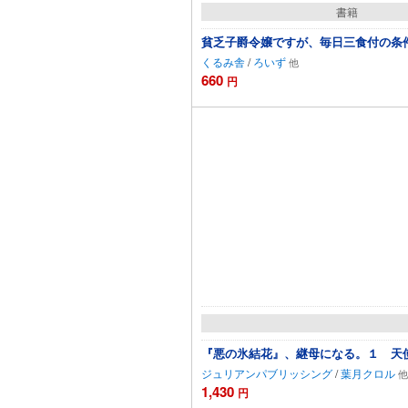
書籍
貧乏子爵令嬢ですが、毎日三食付の条
くるみ舎
/
ろいず
660
円
カートに追加
『悪の氷結花』、継母になる。１ 天
ジュリアンパブリッシング
/
葉月クロル
1,430
円