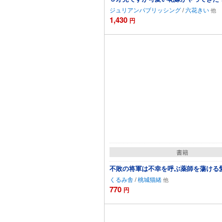
ジュリアンパブリッシング
/
六花きい
1,430
円
書籍
不敗の将軍は不幸を呼ぶ薬師を蕩ける
くるみ舎
/
桃城猫緒
770
円
カートに追加