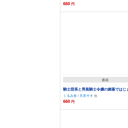
660
円
カートに追加
書籍
騎士団長と男装騎士令嬢の媚薬ではじ
くるみ舎
/
天衣サキ
660
円
カートに追加