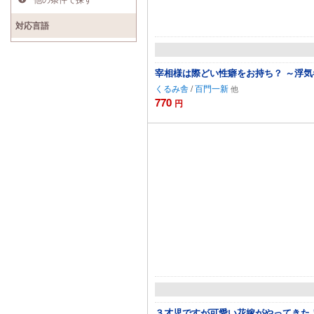
対応言語
宰相様は際どい性癖をお持ち？ ～浮
くるみ舎
/
百門一新
770
円
３才児ですが可愛い花嫁がやってきた