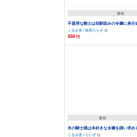
書籍
不器用な騎士は幼馴染みの令嬢に身分
くるみ舎
/
猫屋ちゃき
550
円
カートに追加
書籍
氷の騎士様は本好きな令嬢を請い求め
くるみ舎
/
ろいず