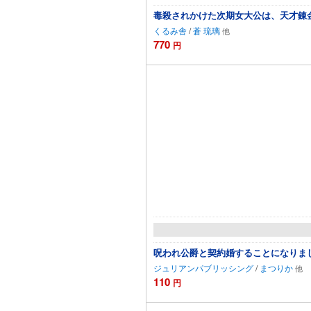
毒殺されかけた次期女大公は、天才錬
くるみ舎
/
蒼 琉璃
770
円
呪われ公爵と契約婚することになりま
ジュリアンパブリッシング
/
まつりか
110
円