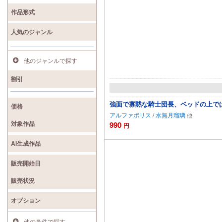
検索
作品形式
人気のジャンル
他のジャンルで探す
割引
強面で寡黙な騎士団長、ベッドの上で
価格
アルファポリス
/
水無月瑠璃
対象作品
990
円
AI生成作品
販売開始日
販売状況
オプション
他の条件で探す