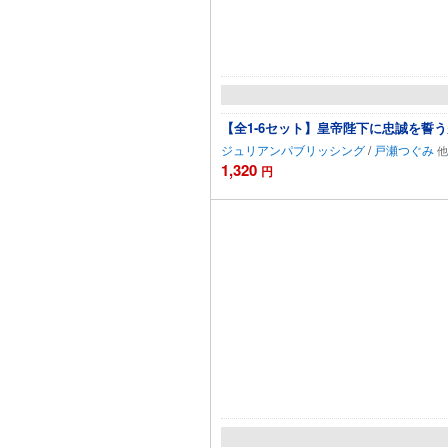
【全1-6セット】皇帝陛下に忠誠を誓
ジュリアンパブリッシング
/
戸瀬つぐみ
1,320
円