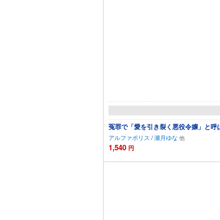
冤罪で「愛を引き裂く悪役令嬢」と呼
アルファポリス
/
瀬月ゆな
1,540
円
カ