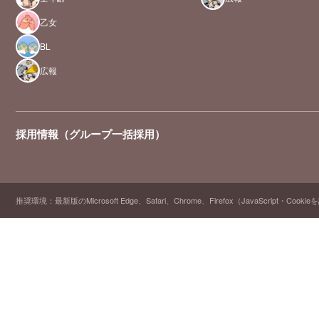
乙女
BL
広報
採用情報（グループ一括採用）
推奨環境：最新版のMicrosoft Edge、Safari、Chrome、Firefox（JavaScript・Cooki