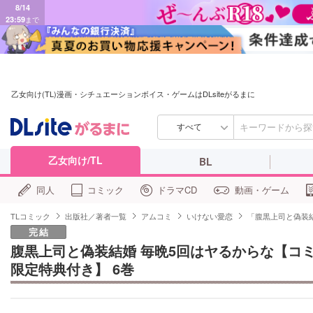
8/14
23:59
まで
乙女向け(TL)漫画・シチュエーションボイス・ゲームはDLsiteがるまに
すべて
乙女向け/TL
BL
同人
コミック
ドラマCD
動画・ゲーム
TLコミック
出版社／著者一覧
アムコミ
いけない愛恋
「腹黒上司と偽装
完結
腹黒上司と偽装結婚 毎晩5回はヤるからな【コ
限定特典付き】 6巻