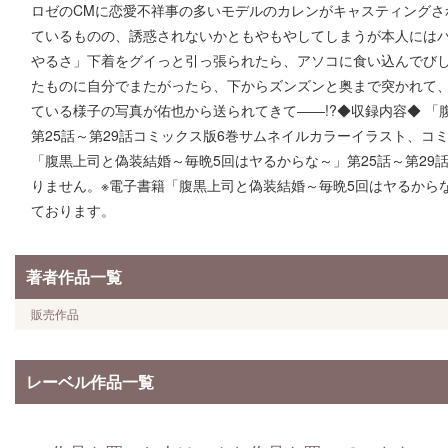
ロゼのCMに恋愛不祥事の多いモデルのカレンがキャスティングさ
ているものの、誘惑されないかともやもやしてしまうが本人には
やるさ」下着をグイっと引っ張られたら、アソコに食い込んでび
たものに自分でまたがったら、下からズンズンと奥まで突かれて、一
ている様子の写真が佑也から送られてきて――!?◆収録内容◆ 「
第25話～第29話コミックス版6巻サムネイルカラーイラスト、コ
「腹黒上司と偽装結婚～毎晩5回はヤるからな～」第25話～第29
りません。※電子書籍「腹黒上司と偽装結婚～毎晩5回はヤるからな
ております。
著者作品一覧
販売作品
レーベル作品一覧