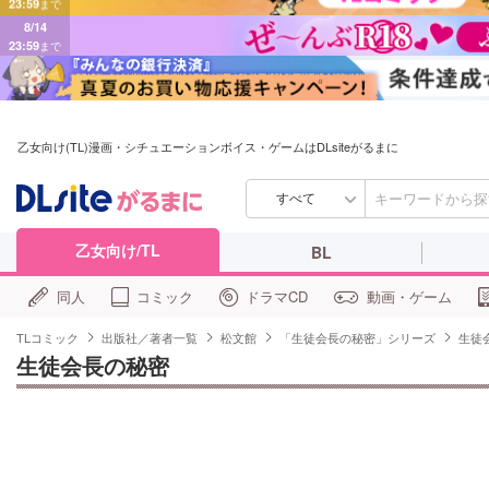
8/14
23:59
まで
乙女向け(TL)漫画・シチュエーションボイス・ゲームはDLsiteがるまに
すべて
乙女向け/TL
BL
同人
コミック
ドラマCD
動画・ゲーム
TLコミック
出版社／著者一覧
松文館
「生徒会長の秘密」シリーズ
生徒
生徒会長の秘密