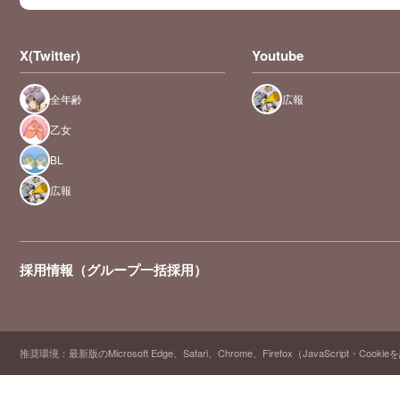
X(Twitter)
Youtube
全年齢
広報
乙女
BL
広報
採用情報（グループ一括採用）
推奨環境：最新版のMicrosoft Edge、Safari、Chrome、Firefox（JavaScript・Cooki