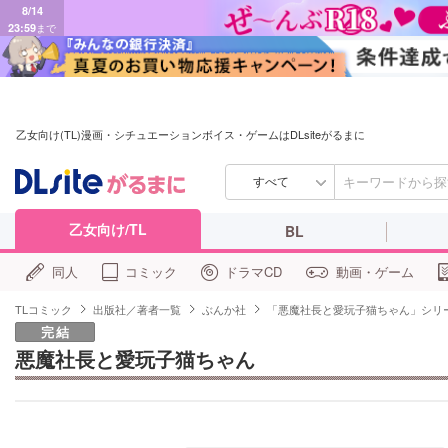
8/14
23:59
まで
乙女向け(TL)漫画・シチュエーションボイス・ゲームはDLsiteがるまに
すべて
乙女向け/TL
BL
同人
コミック
ドラマCD
動画・ゲーム
TLコミック
出版社／著者一覧
ぶんか社
「悪魔社長と愛玩子猫ちゃん」シリ
完結
悪魔社長と愛玩子猫ちゃん