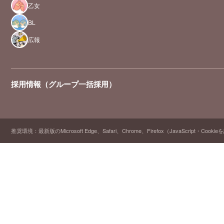
乙女
BL
広報
採用情報（グループ一括採用）
推奨環境：最新版のMicrosoft Edge、Safari、Chrome、Firefox（JavaScript・Cooki