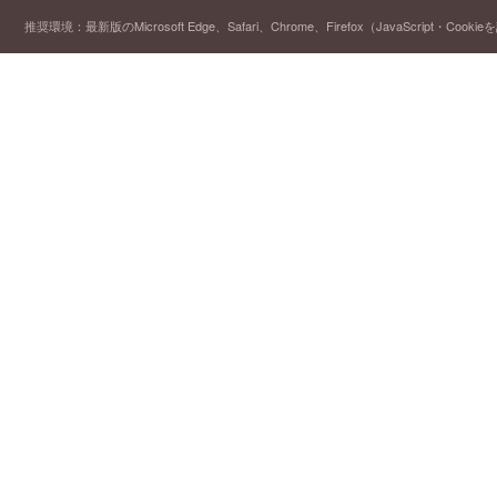
推奨環境：最新版のMicrosoft Edge、Safari、Chrome、Firefox（JavaScript・Cooki