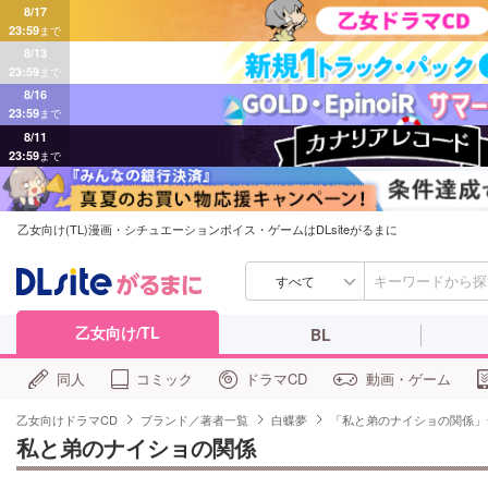
8/17
23:59
まで
8/13
23:59
まで
8/16
23:59
まで
8/11
23:59
まで
乙女向け(TL)漫画・シチュエーションボイス・ゲームはDLsiteがるまに
すべて
乙女向け/TL
BL
同人
コミック
ドラマCD
動画・ゲーム
乙女向けドラマCD
ブランド／著者一覧
白蝶夢
「私と弟のナイショの関係」
私と弟のナイショの関係