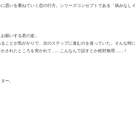
いに思いを重ねていく恋の行方。シリーズコンセプトである「病みなし
にお願いする君の姿」
あることが気がかりで、次のステップに進むのを迷っていた。そんな時
ロかされたところを突かれて……こんなんで話すとか絶対無理……！
クター。