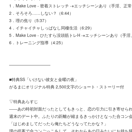
1．Make Love - 密着ストレッチ -※エッチシーンあり（手淫、正
2．そろそろ……しない？（6:44）
3．理の焦り（5:37）
4．イチャイチャしっぱなし同棲生活（6:29）
5．Make Love - ひたすら没頭筋トレH -※エッチシーンあり（
6．トレーニング指導（4:25）
——————————
■特典SS「いけない彼女と金曜の夜」
がるまにオリジナル特典 2,500文字のショート・ストーリー付
▽特典あらすじ
――あの時初対面だったとしてもきっと、恋の引力に引き寄せら
週末のデート中。ふたりの距離が縮まるきっかけとなった合コン
「はじめましてだったら俺たちどうなってたかな？」
理の提案で合コンごっこをして、それからあの日みたいにお持ち