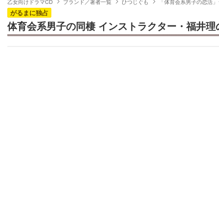
乙女向けドラマCD
ブランド／著者一覧
ひつじぐも
「体育会系男子の恋活」
がるまに独占
体育会系男子の同棲 インストラクター・福井理の