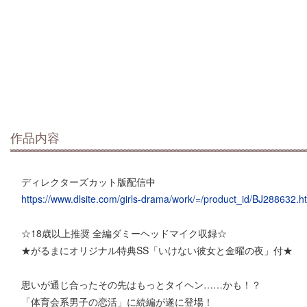
作品内容
ディレクターズカット版配信中
https://www.dlsite.com/girls-drama/work/=/product_id/BJ288632.h
☆18歳以上推奨 全編ダミーヘッドマイク収録☆
★がるまにオリジナル特典SS「いけない彼女と金曜の夜」付★
思いが通じ合ったその先はもっとタイヘン……かも！？
「体育会系男子の恋活」に続編が遂に登場！