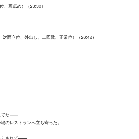
常位、耳舐め）（23:30）
手淫、対面立位、外出し、二回戦、正常位）（26:42）
れてた――
会場のレストランへ立ち寄った。
帰りされて――