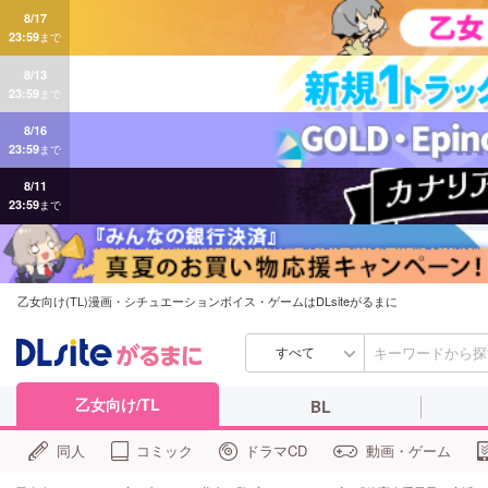
8/17
23:59
まで
8/13
23:59
まで
8/16
23:59
まで
8/11
23:59
まで
乙女向け(TL)漫画・シチュエーションボイス・ゲームはDLsiteがるまに
すべて
乙女向け/TL
BL
同人
コミック
ドラマCD
動画・ゲーム