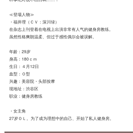
≪登場人物≫
・福井理（ＣＶ：深川绿）
在杂志上刊登着在电视上出演非常有人气的健身房教练。
虽然性格爽朗温柔、但过于感性偶尔会被误解。
年龄：29岁
身高：180ｃｍ
生日：４月12日
血型：Ｏ型
兴趣：美容院・头部按摩
现地址：渋谷区
职业：健身房教练
・女主角
27岁ＯＬ。为了成为理想中的自己、开始了私人健身房。