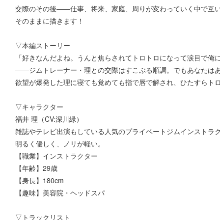
交際のその後――仕事、将来、家庭、周りが変わっていく中で互
そのままに描きます！
▽本編ストーリー
「好きなんだよね。うんと焦らされてトロトロになって涙目で俺
――ジムトレーナー・理との交際はすこぶる順調。でもあなたは
欲望が爆発した理に寝ても覚めても指で唇で解され、ひたすらト
▽キャラクター
福井 理（CV:深川緑）
雑誌やテレビ出演もしている人気のプライベートジムインストラ
明るく優しく、ノリが軽い。
【職業】インストラクター
【年齢】29歳
【身長】180cm
【趣味】美容院・ヘッドスパ
▽トラックリスト