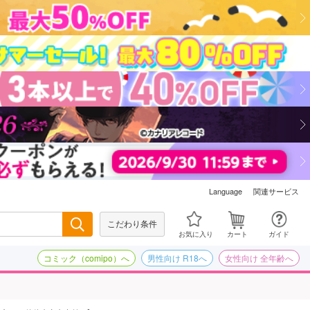
関連サービス
Language
こだわり条件
検索
お気に入り
カート
ガイド
コミック（comipo）へ
男性向け R18へ
女性向け 全年齢へ