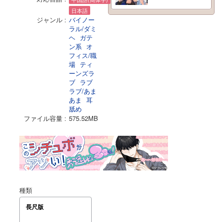
日本語
ジャンル
バイノー
ラル/ダミ
ヘ
ガテ
ン系
オ
フィス/職
場
ティ
ーンズラ
ブ
ラブ
ラブ/あま
あま
耳
舐め
ファイル容量
575.52MB
種類
長尺版