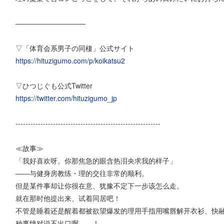
——————————
▽「体育会系男子の同棲」公式サイト
https://hituzigumo.com/p/koikatsu2
▽ひつじぐも公式Twitter
https://twitter.com/hituzigumo_jp
----------------------------------------------------------
≪故事≫
「我好喜欢呀。你那焦急的眼含热泪央求我的样子」
――与健身房教练・理的交往非常的顺利。
但是某件事却让你很在意、犹豫不定下一步该怎么走。
就在那时他提出来、试着同居吧！
不管是睡着还是醒着都被欲望爆发的理用手指用嘴唇解开衣衫、快
种事绝对说不出口啊……！