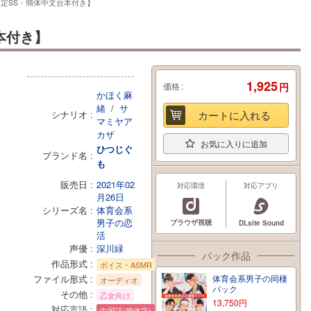
限定SS・簡体中文台本付き】
本付き】
1,925
価格
円
かほく麻
緒
/
サ
シナリオ
カートに入れる
マミヤア
カザ
お気に入りに追加
ひつじぐ
ブランド名
も
販売日
2021年02
対応環境
対応アプリ
月26日
シリーズ名
体育会系
男子の恋
ブラウザ視聴
DLsite Sound
活
声優
深川緑
パック作品
作品形式
ボイス・ASMR
ファイル形式
体育会系男子の同棲
オーディオ
パック
その他
乙女向け
13,750
円
対応言語
中国語(簡体字)