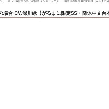
シリーズ
体育会系男子の同棲 インストラクター・福井理の場合 CV.深川緑【がるまに
場合 CV.深川緑【がるまに限定SS・簡体中文台