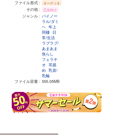
ファイル形式
オーディオ
その他
乙女向け
ジャンル
バイノー
ラル/ダミ
ヘ
年上
同棲
日
常/生活
ラブラブ/
あまあま
焦らし
フェラチ
オ
耳舐
め
乳首/
乳輪
ファイル容量
555.05MB