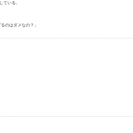
している。
」
げるのはダメなの？」