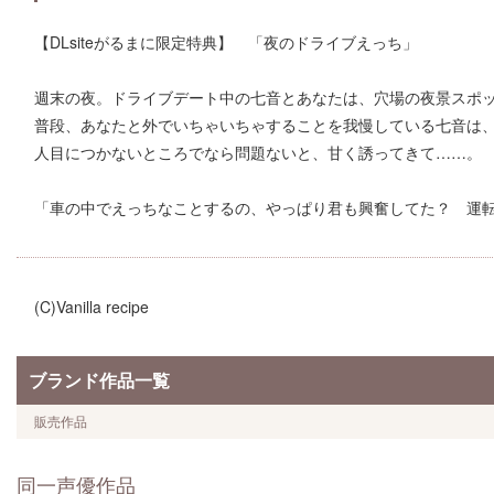
【DLsiteがるまに限定特典】 「夜のドライブえっち」
週末の夜。ドライブデート中の七音とあなたは、穴場の夜景スポ
普段、あなたと外でいちゃいちゃすることを我慢している七音は
人目につかないところでなら問題ないと、甘く誘ってきて……。
「車の中でえっちなことするの、やっぱり君も興奮してた？ 運
(C)Vanilla recipe
ブランド作品一覧
販売作品
同一声優作品