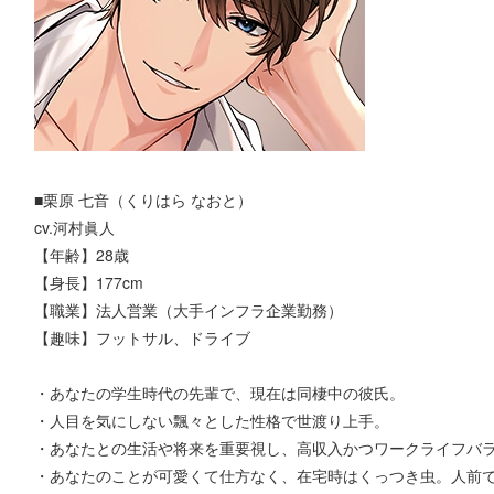
■栗原 七音（くりはら なおと）
cv.河村眞人
【年齢】28歳
【身長】177cm
【職業】法人営業（大手インフラ企業勤務）
【趣味】フットサル、ドライブ
・あなたの学生時代の先輩で、現在は同棲中の彼氏。
・人目を気にしない飄々とした性格で世渡り上手。
・あなたとの生活や将来を重要視し、高収入かつワークライフバ
・あなたのことが可愛くて仕方なく、在宅時はくっつき虫。人前