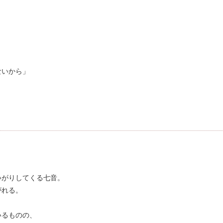
ないから」
いがりしてくる七音。
がれる。
いるものの、