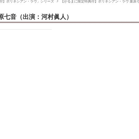
付】ポリネシアン・ラヴ」シリーズ
【がるまに限定特典付】ポリネシアン・ラヴ 栗原
原七音（出演：河村眞人）