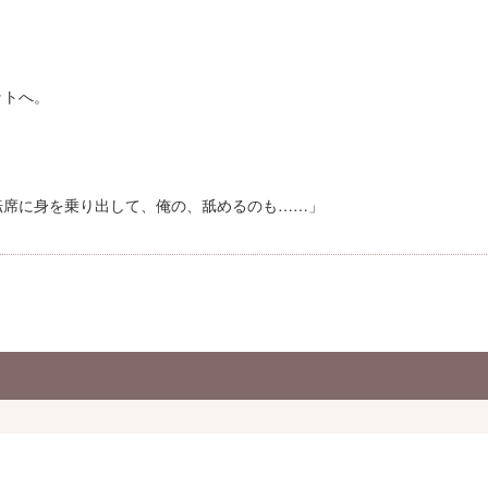
ットへ。
、
転席に身を乗り出して、俺の、舐めるのも……」