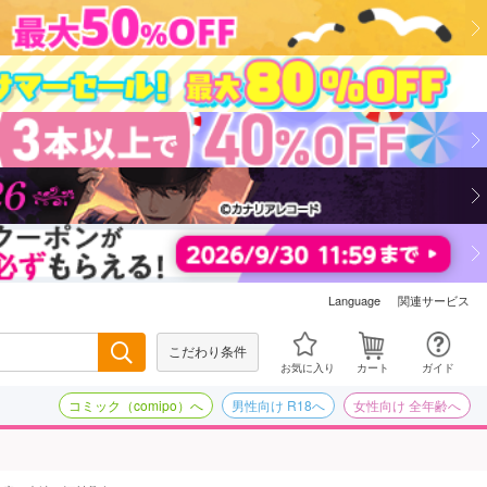
関連サービス
Language
こだわり条件
検索
お気に入り
カート
ガイド
コミック（comipo）へ
男性向け R18へ
女性向け 全年齢へ