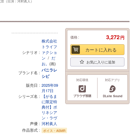
七音（出演：河村眞人）
3,272
価格
円
株式会社
トライフ
カートに入れる
シナリオ
ァクショ
ン
/
だ
お気に入りに追加
お。
(画)
バニラレ
ブランド名
シピ
対応環境
対応アプリ
販売日
2025年09
月17日
シリーズ名
【がるま
ブラウザ視聴
DLsite Sound
に限定特
典付】ポ
リネシア
ン・ラヴ
声優
河村眞人
作品形式
ボイス・ASMR