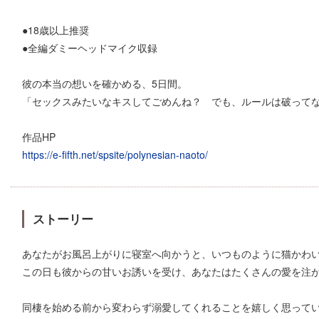
●18歳以上推奨
●全編ダミーヘッドマイク収録
彼の本当の想いを確かめる、5日間。
「セックスみたいなキスしてごめんね？ でも、ルールは破って
作品HP
https://e-fifth.net/spsite/polynesian-naoto/
ストーリー
あなたがお風呂上がりに寝室へ向かうと、いつものように猫かわ
この日も彼からの甘いお誘いを受け、あなたはたくさんの愛を注
同棲を始める前から変わらず溺愛してくれることを嬉しく思って