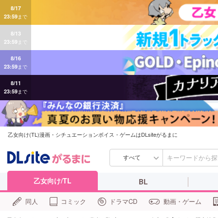
8/17
23:59
まで
8/13
23:59
まで
8/16
23:59
まで
8/11
23:59
まで
乙女向け(TL)漫画・シチュエーションボイス・ゲームはDLsiteがるまに
すべて
乙女向け/TL
BL
同人
コミック
ドラマCD
動画・ゲーム