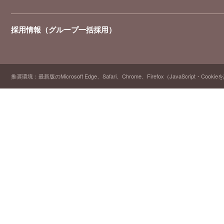
採用情報（グループ一括採用）
推奨環境：最新版のMicrosoft Edge、Safari、Chrome、Firefox（JavaScript・Cooki