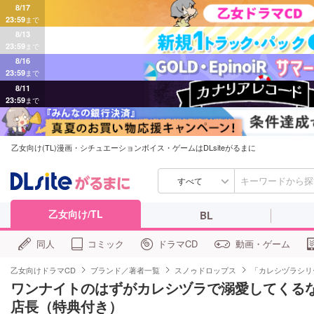
8/17
23:59
まで
8/13
23:59
まで
8/16
23:59
まで
8/11
23:59
まで
乙女向け(TL)漫画・シチュエーションボイス・ゲームはDLsiteがるまに
すべて
乙女向け/TL
BL
同人
コミック
ドラマCD
動画・ゲーム
乙女向けドラマCD
ブランド／著者一覧
スノゥドロップス
「カレシヅラシリ
ワンナイトのはずがカレシヅラで溺愛してくる
店長（特典付き）