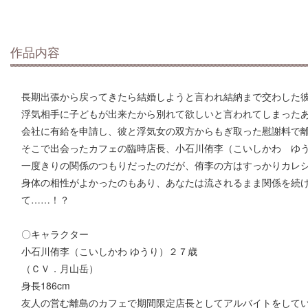
作品内容
長期出張から戻ってきたら結婚しようと言われ結納まで交わした
浮気相手に子どもが出来たから別れて欲しいと言われてしまった
会社に有給を申請し、彼と浮気女の双方からもぎ取った慰謝料で
そこで出会ったカフェの臨時店長、小石川侑李（こいしかわ ゆ
一度きりの関係のつもりだったのだが、侑李の方はすっかりカレ
身体の相性がよかったのもあり、あなたは流されるまま関係を続
て……！？
〇キャラクター
小石川侑李（こいしかわ ゆうり）２７歳
（ＣＶ．月山岳）
身長186cm
友人の営む離島のカフェで期間限定店長としてアルバイトをして