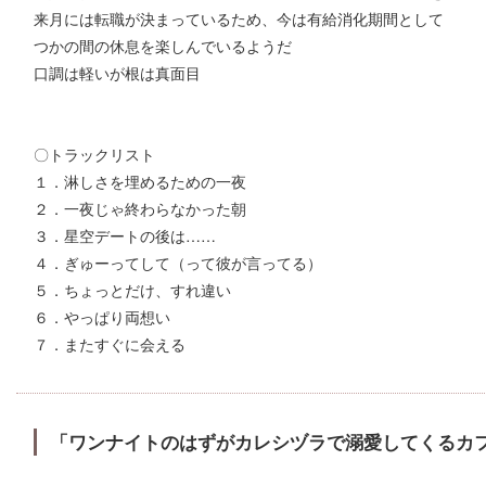
来月には転職が決まっているため、今は有給消化期間として
つかの間の休息を楽しんでいるようだ
口調は軽いが根は真面目
〇トラックリスト
１．淋しさを埋めるための一夜
２．一夜じゃ終わらなかった朝
３．星空デートの後は……
４．ぎゅーってして（って彼が言ってる）
５．ちょっとだけ、すれ違い
６．やっぱり両想い
７．またすぐに会える
「ワンナイトのはずがカレシヅラで溺愛してくるカ