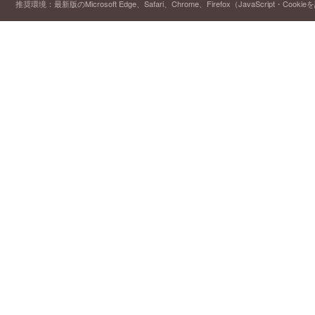
推奨環境：最新版のMicrosoft Edge、Safari、Chrome、Firefox（JavaScript・Cooki