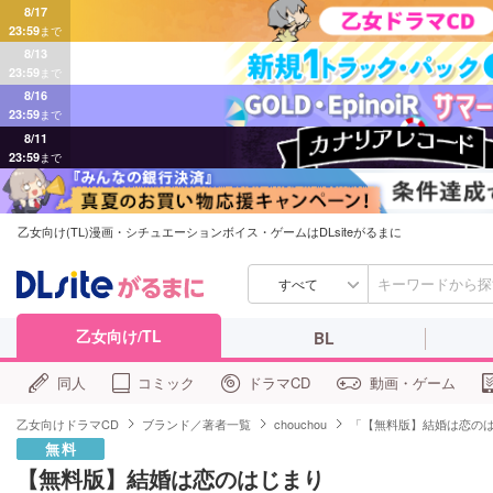
8/17
23:59
まで
8/13
23:59
まで
8/16
23:59
まで
8/11
23:59
まで
乙女向け(TL)漫画・シチュエーションボイス・ゲームはDLsiteがるまに
すべて
乙女向け/TL
BL
同人
コミック
ドラマCD
動画・ゲーム
乙女向けドラマCD
ブランド／著者一覧
chouchou
「【無料版】結婚は恋の
無料
【無料版】結婚は恋のはじまり