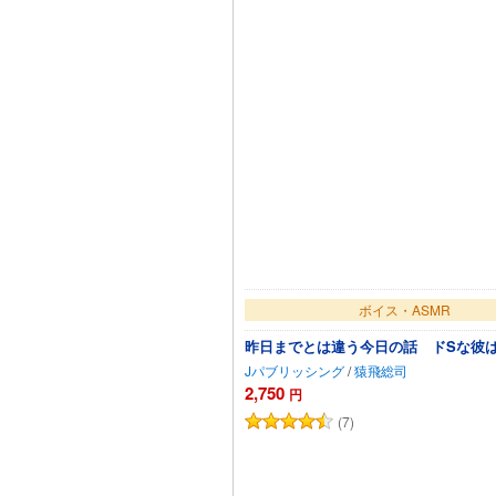
ボイス・ASMR
昨日までとは違う今日の話 ドSな彼
Jパブリッシング
/
猿飛総司
2,750
円
(7)