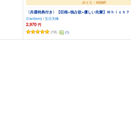
ボイス・ASMR
〈共通特典付き〉【巨根×独占欲×優しい先輩】Ｗｈｉｃｈ？
Cranberry
/
五日天峰
2,970
円
(19)
(1)
カートに追加