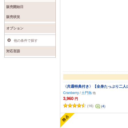
販売開始日
販売状況
オプション
他の条件で探す
対応言語
〈共通特典付き〉【全身たっぷり二人
Cranberry
/
土門熱
3,960
円
(16)
(4)