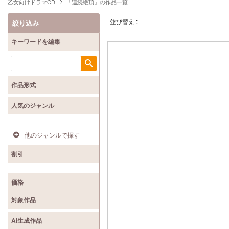
乙女向けドラマCD
「連続絶頂」の作品一覧
並び替え :
絞り込み
キーワードを編集
検索
作品形式
人気のジャンル
他のジャンルで探す
割引
価格
対象作品
AI生成作品