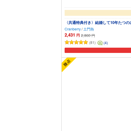
〈共通特典付き〉結婚して10年たつ
Cranberry
/
土門熱
2,431
円
2,860
円
(81)
(4)