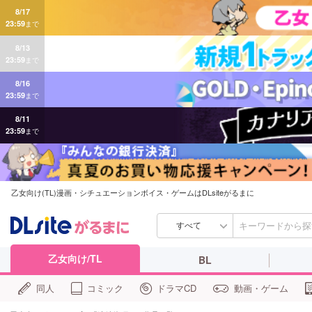
8/17
23:59
まで
8/13
23:59
まで
8/16
23:59
まで
8/11
23:59
まで
乙女向け(TL)漫画・シチュエーションボイス・ゲームはDLsiteがるまに
すべて
乙女向け/TL
BL
同人
コミック
ドラマCD
動画・ゲーム