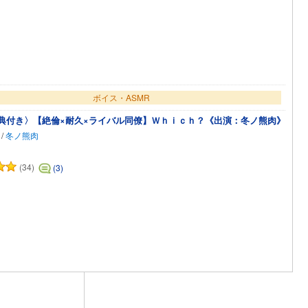
ボイス・ASMR
典付き〉【絶倫×耐久×ライバル同僚】Ｗｈｉｃｈ？《出演：冬ノ熊肉》
/
冬ノ熊肉
(34)
(3)
カートに追加