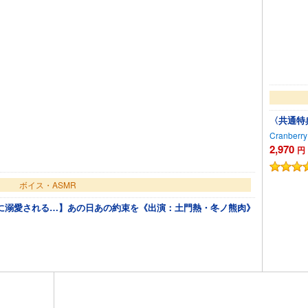
〈共通特
Cranberry
2,970
円
ボイス・ASMR
に溺愛される…】あの日あの約束を《出演：土門熱・冬ノ熊肉》
カートに追加