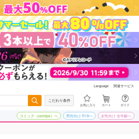
関連サービス
Language
こだわり条件
検索
お気に入り
カート
ガイド
コミック（comipo）へ
男性向け R18へ
女性向け 全年齢へ