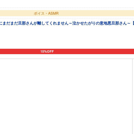
ボイス・ASMR
のにまだまだ旦那さんが離してくれません～泣かせたがりの意地悪旦那さん～
15%OFF
カートに追加