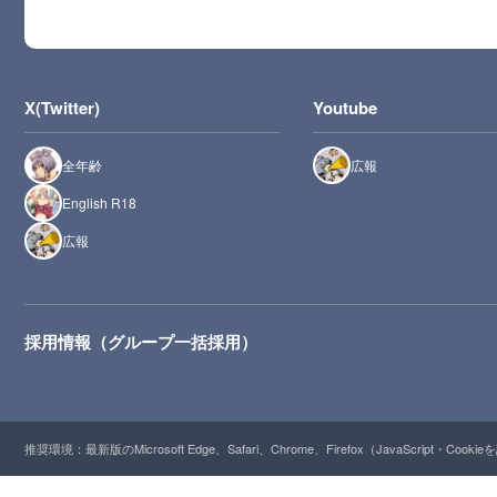
X(Twitter)
Youtube
全年齢
広報
English R18
広報
採用情報（グループ一括採用）
推奨環境：最新版のMicrosoft Edge、Safari、Chrome、Firefox（JavaScript・Cooki