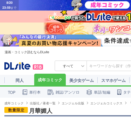
23:59
まで
漫画・コミック読むならDLsite
すべて
成年コミック
同人
美少女ゲーム
スマホゲーム
単行本
雑誌/アンソロ
単話/短編
タテ
TOP
成年コミック
出版社／著者一覧
エンジェル出版
エンジェルコミックス
月華媚人
数量限定