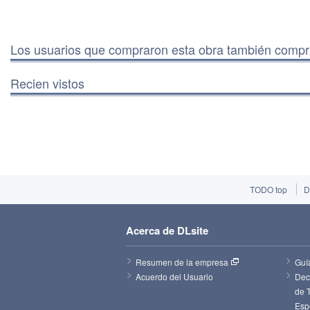
Los usuarios que compraron esta obra también comp
Recien vistos
TODO top
D
Acerca de DLsite
Resumen de la empresa
Guí
Acuerdo del Usuario
Decl
de 
Esp