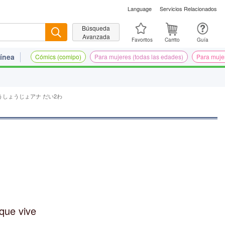
Language
Servicios Relacionados
Búsqueda
Buscar
Avanzada
Favoritos
Carrito
Guía
ínea
Cómics (comipo)
Para mujeres (todas las edades)
Para muje
しょうじょアナ だい2わ
que vive