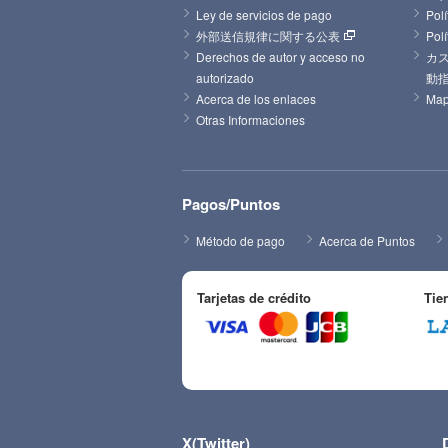
Ley de servicios de pago
Polí
外部送信規律に関する公表
Pol
Derechos de autor y acceso no 
カ
autorizado
動
Acerca de los enlaces
Map
Otras Informaciones
Pagos/Puntos
Método de pago
Acerca de Puntos
Tarjetas de crédito
Tie
X(Twitter)