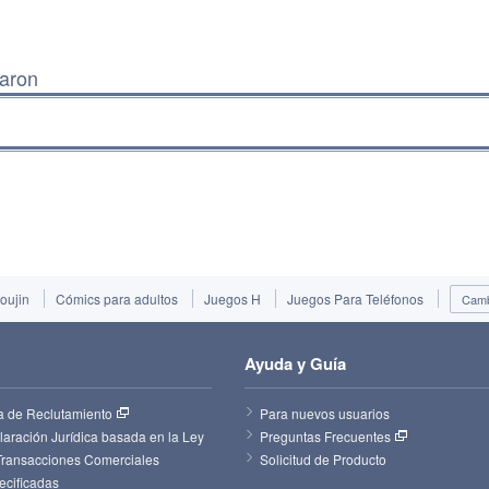
raron
oujin
Cómics para adultos
Juegos H
Juegos Para Teléfonos
Cambi
Ayuda y Guía
a de Reclutamiento
Para nuevos usuarios
aración Jurídica basada en la Ley 
Preguntas Frecuentes
Transacciones Comerciales 
Solicitud de Producto
ecificadas