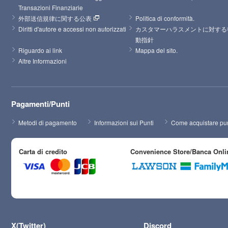
Transazioni Finanziarie
外部送信規律に関する公表
Politica di conformità.
Diritti d'autore e accessi non autorizzati
カスタマーハラスメントに対する
動指針
Riguardo ai link
Mappa del sito.
Altre Informazioni
Pagamenti/Punti
Metodi di pagamento
Informazioni sui Punti
Come acquistare pun
Carta di credito
Convenience Store/Banca Onli
X(Twitter)
Discord