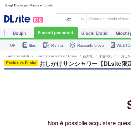
Scegli DLsite per Manga e Fumetti
Tutto.
Fumetti per adulti.
Doujin
Giochi Erotici
Giochi
TOP
libro
Rivista
Racconto breve
WEBTO
Fumetti per adulti.
Elenco Casa editrice / Autore
茜新社
永遠草紙
「おしかけ
おしかけサンシャワー【DLsite
Esclusiva DLsite
Non è possibile acquistare ques