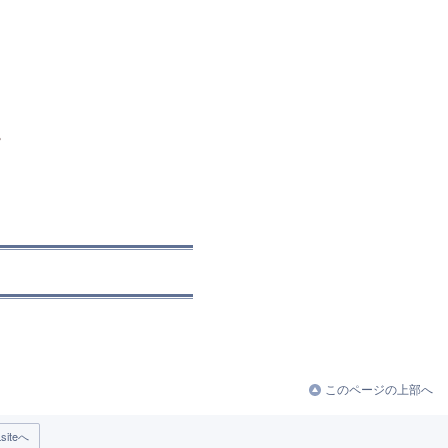
。
このページの上部へ
iteへ