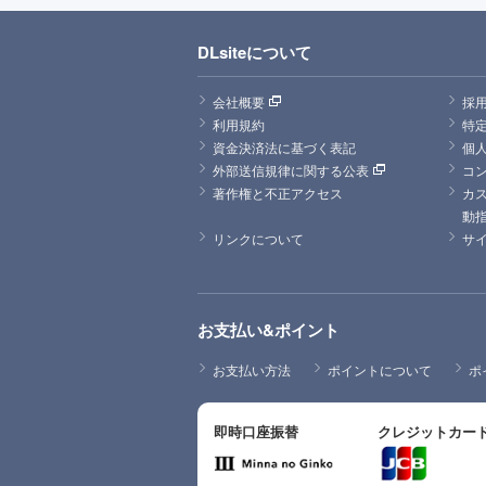
DLsiteについて
会社概要
採
利用規約
特
資金決済法に基づく表記
個
外部送信規律に関する公表
コ
著作権と不正アクセス
カ
動
リンクについて
サ
お支払い&ポイント
お支払い方法
ポイントについて
ポ
即時口座振替
クレジットカー