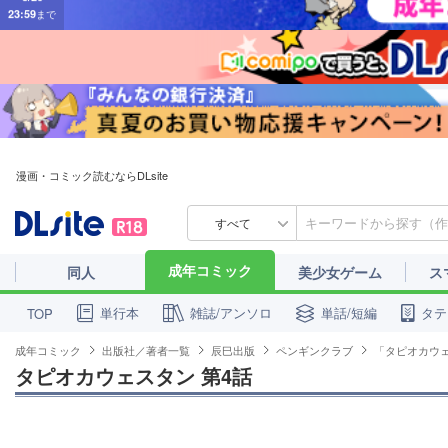
漫画・コミック読むならDLsite
すべて
成年コミック
同人
美少女ゲーム
ス
単行本
雑誌/アンソロ
単話/短編
タテ
TOP
成年コミック
出版社／著者一覧
辰巳出版
ペンギンクラブ
「タピオカウ
タピオカウェスタン 第4話