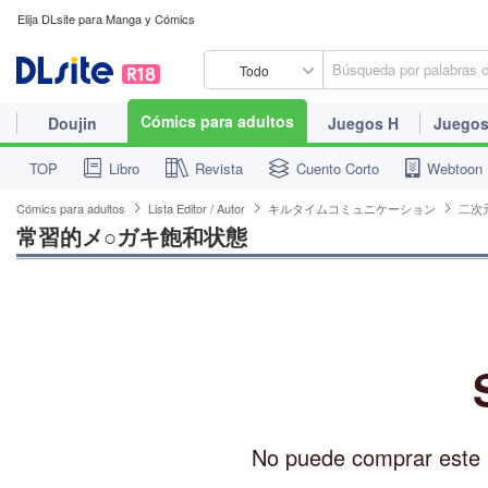
Elija DLsite para Manga y Cómics
Todo
Cómics para adultos
Doujin
Juegos H
Juegos
TOP
Libro
Revista
Cuento Corto
Webtoon
Cómics para adultos
Lista Editor / Autor
キルタイムコミュニケーション
二次
常習的メ○ガキ飽和状態
No puede comprar este p