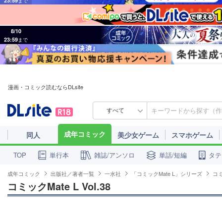
8/10
23:59
まで
漫画・コミック読むならDLsite
すべて
成年コミック
同人
美少女ゲーム
スマホゲーム
単行本
雑誌/アンソロ
単話/短編
タテ
TOP
成年コミック
出版社／著者一覧
一水社
「コミックMate L」シリーズ
コミ
コミックMate L Vol.38