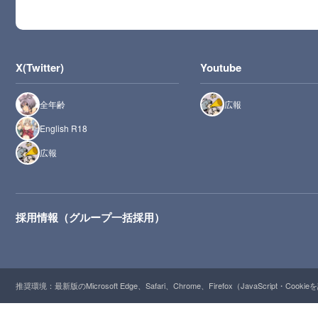
X(Twitter)
Youtube
全年齢
広報
English R18
広報
採用情報（グループ一括採用）
推奨環境：最新版のMicrosoft Edge、Safari、Chrome、Firefox（JavaScript・Cooki