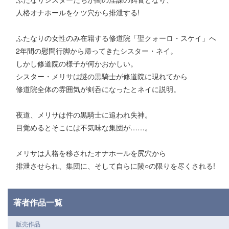
人格オナホールをケツ穴から排泄する!
ふたなりの女性のみ在籍する修道院「聖クォーロ・スケイ」へ
2年間の慰問行脚から帰ってきたシスター・ネイ。
しかし修道院の様子が何かおかしい。
シスター・メリサは謎の黒騎士が修道院に現れてから
修道院全体の雰囲気が剣呑になったとネイに説明。
夜道、メリサは件の黒騎士に追われ失神。
目覚めるとそこには不気味な集団が……。
メリサは人格を移されたオナホールを尻穴から
排泄させられ、集団に、そして自らに陵○の限りを尽くされる!
著者作品一覧
販売作品