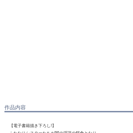
作品内容
【電子書籍描き下ろし!】
ふたなりシスターたちが闇の淫謀の餌食となり、