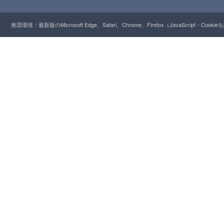
推奨環境：最新版のMicrosoft Edge、Safari、Chrome、Firefox（JavaScript・Cooki