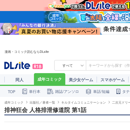
漫画・コミック読むならDLsite
すべて
成年コミック
同人
美少女ゲーム
スマホゲーム
単行本
雑誌/アンソロ
単話/短編
タテ
TOP
成年コミック
出版社／著者一覧
キルタイムコミュニケーション
二次元ドリ
排神狂会 人格排泄修道院 第1話