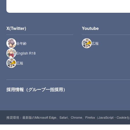
X(Twitter)
Youtube
全年齢
広報
English R18
広報
採用情報（グループ一括採用）
推奨環境：最新版のMicrosoft Edge、Safari、Chrome、Firefox（JavaScript・Cooki