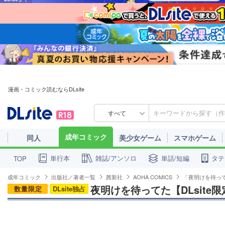
漫画・コミック読むならDLsite
すべて
成年コミック
同人
美少女ゲーム
スマホゲーム
単行本
雑誌/アンソロ
単話/短編
タテ
TOP
成年コミック
出版社／著者一覧
茜新社
AOHA COMICS
「夜明けを待って
夜明けを待ってた【DLsite
数量限定
DLsite独占