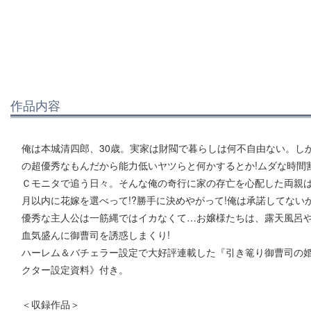
作品内容
俺は本城清四郎、30歳。実家は財閥で暮らしは何不自由ない。し
の超優秀なもんだから能力低いヤツらと何かするとか!ムダな時間
Ｃモニタで追う日々。そんな俺の奇行に家の存亡を心配した両親は
月以内に花嫁を選べって!?勝手に決めやがって!俺は承諾してない
優秀な主人公は一筋縄ではイカなくて…お嬢様たちは、露天風呂
血気盛んに御曹司を誘惑しまくり!
ハーレム＆バチェラー設定で大好評連載した『引き篭り御曹司の
クター設定資料》付き。
＜収録作品＞