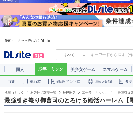
漫画・コミック読むならDLsite
すべて
成年コミック
同人
美少女ゲーム
スマホゲーム
単行本
雑誌/アンソロ
単話/短編
タテ
TOP
成年コミック
出版社／著者一覧
辰巳出版
富士美コミックス
「最強引き
最強引き篭り御曹司のとろける婚活ハーレム【