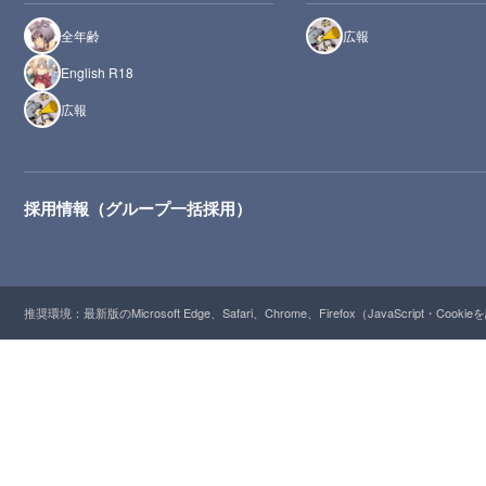
全年齢
広報
English R18
広報
採用情報（グループ一括採用）
推奨環境：最新版のMicrosoft Edge、Safari、Chrome、Firefox（JavaScript・Cooki