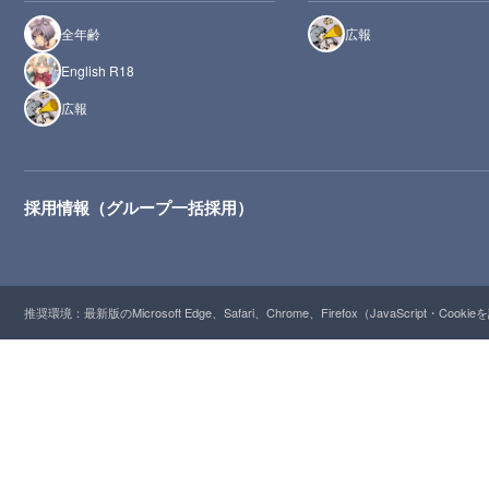
全年齢
広報
English R18
広報
採用情報（グループ一括採用）
推奨環境：最新版のMicrosoft Edge、Safari、Chrome、Firefox（JavaScript・Cooki