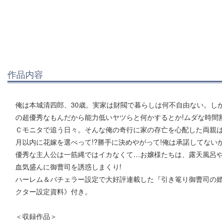
作品内容
俺は本城清四郎、30歳。実家は財閥で暮らしは何不自由ない。し
の超優秀なもんだから能力低いヤツらと何かするとか!ムダな時間
Ｃモニタで追う日々。そんな俺の奇行に家の存亡を心配した両親は
月以内に花嫁を選べって!?勝手に決めやがって!俺は承諾してない
優秀な主人公は一筋縄ではイカなくて…お嬢様たちは、露天風呂
血気盛んに御曹司を誘惑しまくり!
ハーレム＆バチェラー設定で大好評連載した『引き篭り御曹司の
クター設定資料》付き。
＜収録作品＞