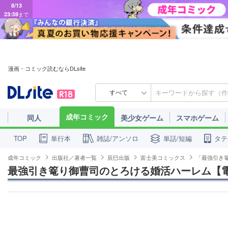
8/13
23:59
まで
漫画・コミック読むならDLsite
すべて
成年コミック
同人
美少女ゲーム
スマホゲーム
単行本
雑誌/アンソロ
単話/短編
タテ
TOP
成年コミック
出版社／著者一覧
辰巳出版
富士美コミックス
「最強引き
最強引き篭り御曹司のとろける婚活ハーレム【