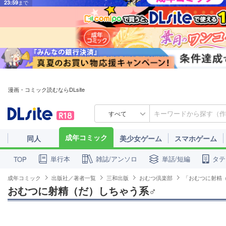
漫画・コミック読むならDLsite
すべて
成年コミック
同人
美少女ゲーム
スマホゲーム
単行本
雑誌/アンソロ
単話/短編
タテ
TOP
成年コミック
出版社／著者一覧
三和出版
おむつ倶楽部
「おむつに射精
おむつに射精（だ）しちゃう系♂