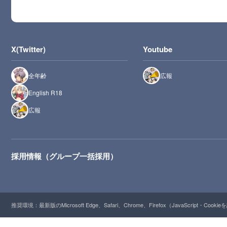
X(Twitter)
Youtube
全年齢
広報
English R18
広報
採用情報（グループ一括採用）
推奨環境：最新版のMicrosoft Edge、Safari、Chrome、Firefox（JavaScript・Cooki