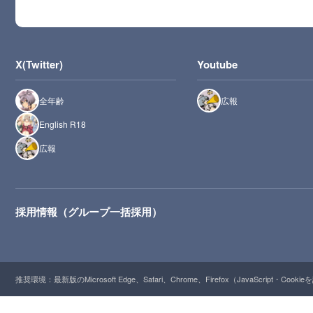
X(Twitter)
Youtube
全年齢
広報
English R18
広報
採用情報（グループ一括採用）
推奨環境：最新版のMicrosoft Edge、Safari、Chrome、Firefox（JavaScript・Cooki