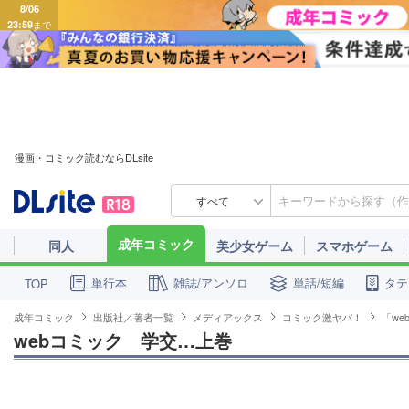
8/06
23:59
まで
漫画・コミック読むならDLsite
すべて
成年コミック
同人
美少女ゲーム
スマホゲーム
単行本
雑誌/アンソロ
単話/短編
タテ
TOP
成年コミック
出版社／著者一覧
メディアックス
コミック激ヤバ！
「w
webコミック　学交…上巻