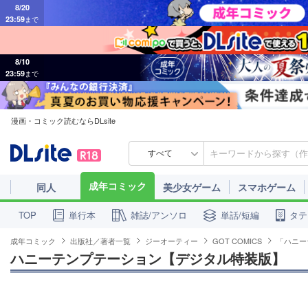
23:59
まで
8/10
23:59
まで
漫画・コミック読むならDLsite
すべて
成年コミック
同人
美少女ゲーム
スマホゲーム
単行本
雑誌/アンソロ
単話/短編
タテ
TOP
成年コミック
出版社／著者一覧
ジーオーティー
GOT COMICS
「ハニー
ハニーテンプテーション【デジタル特装版】