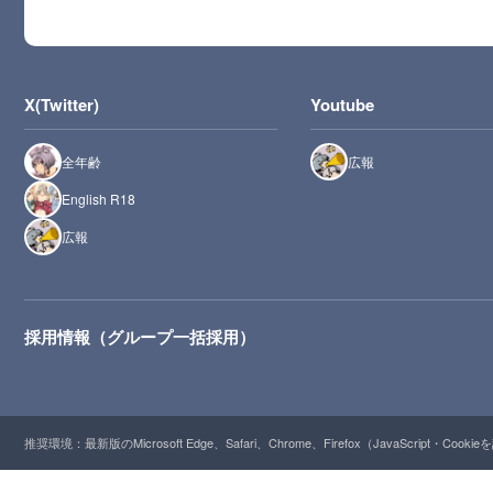
X(Twitter)
Youtube
全年齢
広報
English R18
広報
採用情報（グループ一括採用）
推奨環境：最新版のMicrosoft Edge、Safari、Chrome、Firefox（JavaScript・Cooki